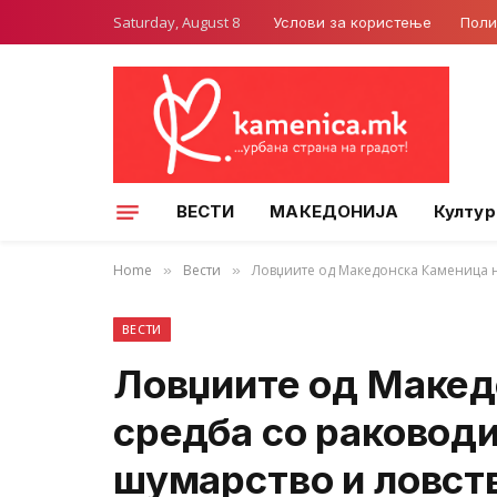
Saturday, August 8
Услови за користење
Поли
ВЕСТИ
МАКЕДОНИЈА
Култур
Home
Вести
Ловџиите од Македонска Каменица н
»
»
ВЕСТИ
Ловџиите од Макед
средба со раководи
шумарство и ловст