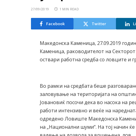
27/09/2019
1 MIN READ
Facebook
Twitter
L
Македонска Каменица, 27.09.2019 годи
Каменица, раководителот на Секторот 
оствари работна средба со ловците и 
Во рамки на средбата беше разговаран
заловување на територијата на општи
Јовановиќ посочи дека во насока на р
работи интензивно и веќе на наредната
одредено Ловиште Македонска Камени
на „Национални шуми“. На тој начин ќе
вадење на дозвола за вршењена лов.