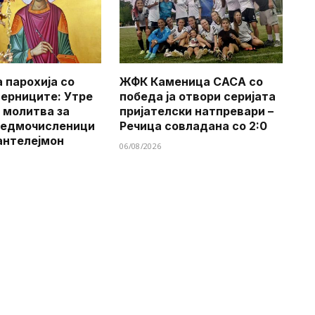
 парохија со
ЖФК Каменица САСА со
верниците: Утре
победа ја отвори серијата
 молитва за
пријателски натпревари –
Седмочисленици
Речица совладана со 2:0
антелејмон
06/08/2026