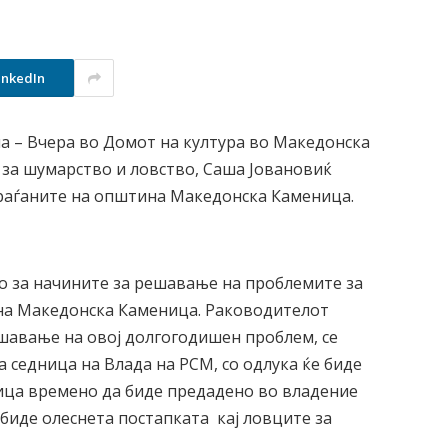
inkedIn
на – Вчера во Домот на култура во Македонска
за шумарство и ловство, Саша Јовановиќ
граѓаните на општина Македонска Каменица.
о за начините за решавање на проблемите за
на Македонска Каменица. Раководителот
ешавање на овој долгогодишен проблем, се
 седница на Влада на РСМ, со одлука ќе биде
ца времено да биде предадено во владение
 биде олеснета постапката кај ловците за