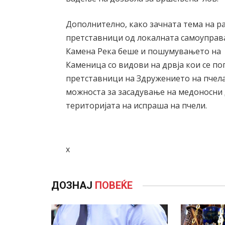
Дополнително, како зачната тема на ра
претставници од локалната самоуправа
Камена Река беше и пошумувањето на
Каменица со видови на дрвја кои се пог
претставници на Здружението на пчел
можноста за засадување на медоносни 
територијата на испраша на пчели.
х
ДОЗНАЈ
ПОВЕЌЕ