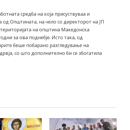
ботната средба на која присуствуваа и
 од Општината, на чело со директорот на ЈП
 територијата на општина Македонска
одни за ова поднебје. Исто така, од
арите беше побарано разгледување на
дрвја, со што дополнително би се збогатила