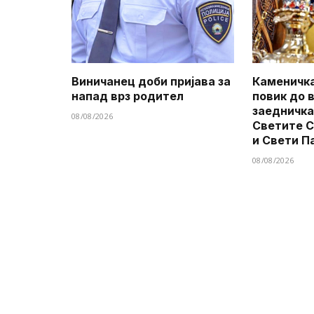
Виничанец доби пријава за
Каменичка
напад врз родител
повик до 
заедничка
08/08/2026
Светите 
и Свети П
08/08/2026