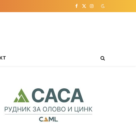
Facebook
X
Instagram
(Twitter)
КТ