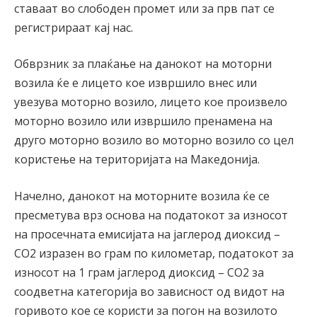
ставаат во слободен промет или за прв пат се
регистрираат кај нас.
Обврзник за плаќање на данокот на моторни
возила ќе е лицето кое извршило внес или
увезува моторно возило, лицето кое произвело
моторно возило или извршило пренамена на
друго моторно возило во моторно возило со цел
користење на територијата на Македонија.
Начелно, данокот на моторните возила ќе се
пресметува врз основа на податокот за износот
на просечната емисијата на јаглерод диоксид –
CO2 изразен во грам по километар, податокот за
износот на 1 грам јаглерод диоксид – CO2 за
соодветна категорија во зависност од видот на
горивото кое се користи за погон на возилото