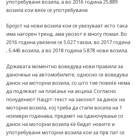
употребувани возила, а во 2016 година 25.889
возила кои веќе се употребувани.
Бројот на нови возила кои се увезуваат исто така
има нагорен тренд, ама увозот е многу помал. Во
2016 година увезени се 5.027 такви, во 2017 година
, 5.446 возила, а во 2018 година 5.878 нови возила.
Државата моментно воведува нови правила за
даночење на автомобилите, односно се воведува
данок на моторни возила, со што тие повеќе нема
да подлежат на плаќање на акциза. Согласно
понудениот Нацрт-текст на законот за данок на
моторни возила, кој треба да стапи восила на 1
ноември годинава, предмет на оданочување со
данок на моторни возила ќе бидат новите и
употребувани моторни возила кои за прв пат се