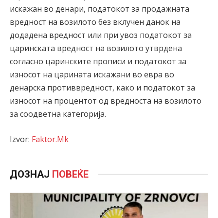
искажан во денари, податокот за продажната
вредност на возилото без вклучен данок на
додадена вредност или при увоз податокот за
царинската вредност на возилото утврдена
согласно царинските прописи и податокот за
износот на царината искажани во евра во
денарска противвредност, како и податокот за
износот на процентот од вредноста на возилото
за соодветна категорија.
Izvor:
Faktor.Mk
ДОЗНАЈ
ПОВЕЌЕ