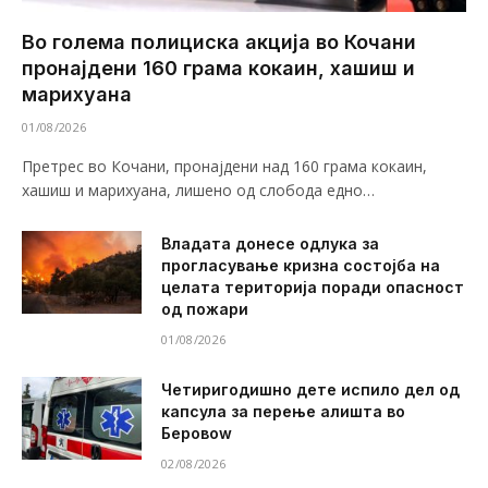
Во голема полициска акција во Кочани
пронајдени 160 грама кокаин, хашиш и
марихуана
01/08/2026
Претрес во Кочани, пронајдени над 160 грама кокаин,
хашиш и марихуана, лишено од слобода едно…
Владата донесе одлука за
прогласување кризна состојба на
целата територија поради опасност
од пожари
01/08/2026
Четиригодишно дете испило дел од
капсула за перење алишта во
Беровоw
02/08/2026