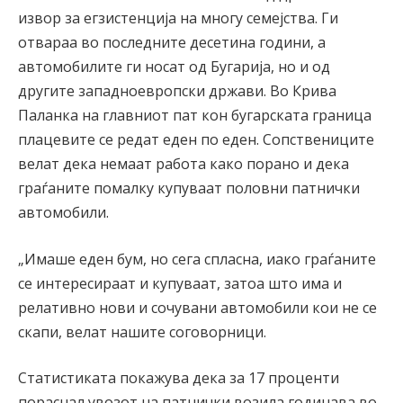
извор за егзистенција на многу семејства. Ги
отвараа во последните десетина години, а
автомобилите ги носат од Бугарија, но и од
другите западноевропски држави. Во Крива
Паланка на главниот пат кон бугарската граница
плацевите се редат еден по еден. Сопствениците
велат дека немаат работа како порано и дека
граѓаните помалку купуваат половни патнички
автомобили.
„Имаше еден бум, но сега спласна, иако граѓаните
се интересираат и купуваат, затоа што има и
релативно нови и сочувани автомобили кои не се
скапи, велат нашите соговорници.
Статистиката покажува дека за 17 проценти
пораснал увозот на патнички возила годинава во