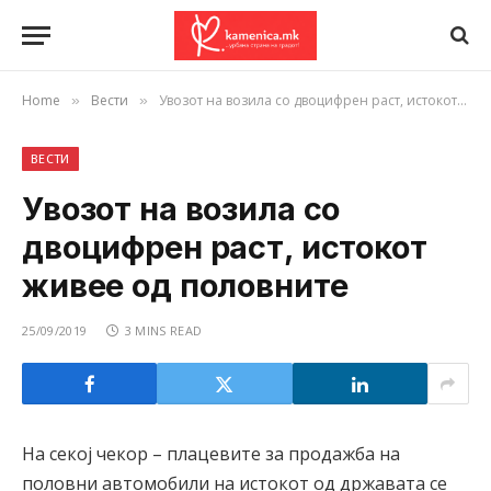
Home
Вести
Увозот на возила со двоцифрен раст, истокот живее од половните
»
»
ВЕСТИ
Увозот на возила со
двоцифрен раст, истокот
живее од половните
25/09/2019
3 MINS READ
На секој чекор – плацевите за продажба на
половни автомобили на истокот од државата се