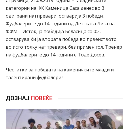
Струмица, 21.09.2019 година – Младинските
категории на ФК Каменица Саса денес во 3
одиграни натпревари, остварија 3 победи.
Фудбалерите до 14 години од Детската Лига на
ФФМ – Исток, ја победија Беласица со 0:2,
остварувајќи ја втората победа во првенството
во исто толку натпревари, без примен гол. Тренер
на фудбалерите до 14 години е Тоде Досев.
Честитки за победата на каменичките млади и
талентирани фудбалери !
ДОЗНАЈ
ПОВЕЌЕ