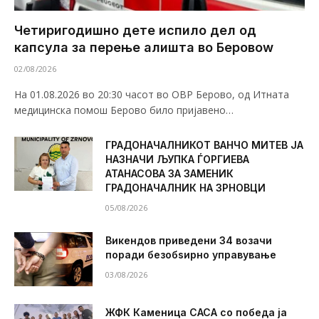
Четиригодишно дете испило дел од
капсула за перење алишта во Беровоw
02/08/2026
На 01.08.2026 во 20:30 часот во ОВР Берово, од Итната
медицинска помош Берово било пријавено…
ГРАДОНАЧАЛНИКОТ ВАНЧО МИТЕВ ЈА
НАЗНАЧИ ЉУПКА ЃОРГИЕВА
АТАНАСОВА ЗА ЗАМЕНИК
ГРАДОНАЧАЛНИК НА ЗРНОВЦИ
05/08/2026
Викендов приведени 34 возачи
поради безобѕирно управување
03/08/2026
ЖФК Каменица САСА со победа ја