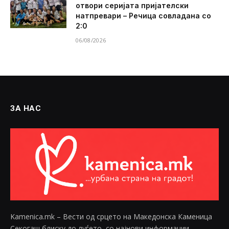
отвори серијата пријателски
натпревари – Речица совладана со
2:0
06/08/2026
ЗА НАС
Kamenica.mk – Вести од срцето на Македонска Каменица
Секогаш блиску до луѓето, со најнови информации,