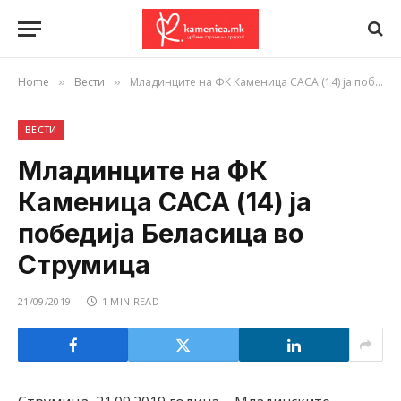
Home
Вести
Младинците на ФК Каменица САСА (14) ја победија Беласица во Струмица
»
»
ВЕСТИ
Младинците на ФК
Каменица САСА (14) ја
победија Беласица во
Струмица
21/09/2019
1 MIN READ