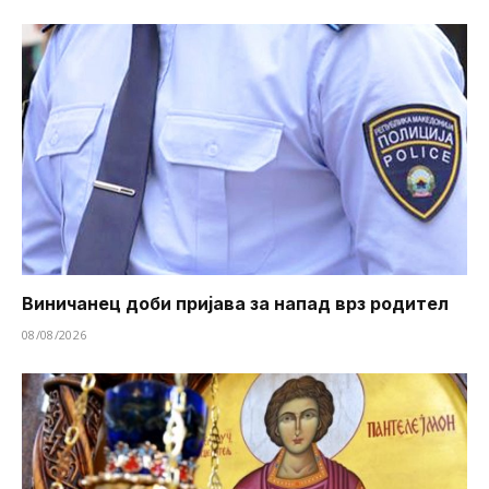
Виничанец доби пријава за напад врз родител
08/08/2026