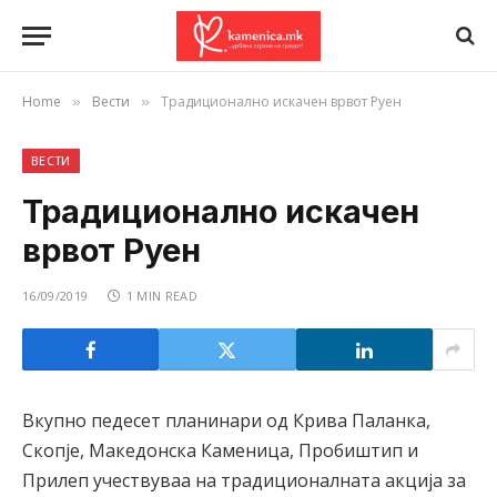
Home
Вести
Традиционално искачeн врвот Руен
»
»
ВЕСТИ
Традиционално искачeн
врвот Руен
16/09/2019
1 MIN READ
Вкупно педесет планинари од Крива Паланка,
Скопје, Македонска Каменица, Пробиштип и
Прилеп учествуваа на традиционалната акција за