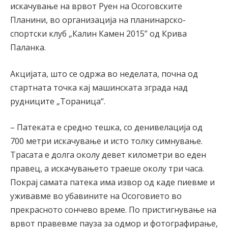
искачување на врвот Руен на Осоговските
Планини, во организација на планинарско-
спортски клуб „Калин Камен 2015” од Крива
Паланка.
Акцијата, што се одржа во неделата, почна од
стартната точка кај машинската зграда над
рудниците „Тораница“.
– Патеката е средно тешка, со денивелација од
700 метри искачување и исто толку симнување.
Трасата е долга околу девет километри во еден
правец, а искачувањето траеше околу три часа.
Покрај самата патека има извор од каде пиевме и
уживавме во убавините на Осоговието во
прекрасното сончево време. По пристигнување на
врвот правевме пауза за одмор и фотографирање,