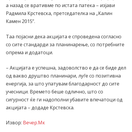
а назад се вративме по истата патека – изјави
Радмила Крстевска, претседателка на „Калин
Камен 2015”.
Таа појасни дека акцијата е спроведена согласно
со сите стандарди за планинарење, со потребните
опрема и додатоци.
– Акцијата е успешна, задоволство е да се биде дел
од вакво друштво планинари, луѓе со позитивна
енергија, за што упатувам благодарност до сите
учесници. Времето беше одлично, што со
сигурност ќе ги надополни убавите впечатоци од
акцијата – додаде Крстевска.
Извор:
Вечер.Мк