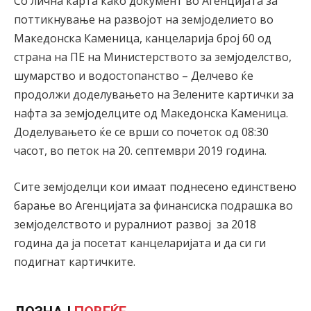
Со лична карта како документ во Агенцијата за
поттикнување на развојот на земјоделието во
Македонска Каменица, канцеларија број 60 од
страна на ПЕ на Министерството за земјоделство,
шумарство и водостопанство – Делчево ќе
продолжи доделувањето на Зелените картички за
нафта за земјоделците од Македонска Каменица.
Доделувањето ќе се врши со почеток од 08:30
часот, во петок на 20. септември 2019 година.
Сите земјоделци кои имаат поднесено единствено
барање во Агенцијата за финансиска подрашка во
земјоделството и руралниот развој за 2018
година да ја посетат канцеларијата и да си ги
подигнат картичките.