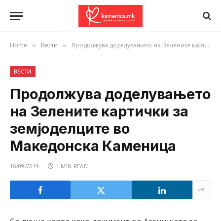
Home
Вести
Продолжува доделувањето на Зелените картички за земјоделците во Македонска Каменица
»
»
ВЕСТИ
Продолжува доделувањето
на Зелените картички за
земјоделците во
Македонска Каменица
16/09/2019
1 MIN READ