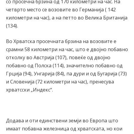
со просечна брзина од 170 километри на час. На
четврто место се возовите во Германија ( 142
километри на час), а на петто во Велика Британија
(134).
Во Хрватска просечната брзина на возовите е
срамни 58 километри на час, што е двојно побавно
отколку во Австрија (107), повеќе од двојно
побавно од Полска (114), значително побавно од
Грција (94), Унгарија (84), па дури и од Бугарија (73)
и Словенија (72 километри на час), пренесува
хрватсски „Индекс“.
Додава и оти единствени земји во Европа што
имаат побавна железница од хрватската, но кои