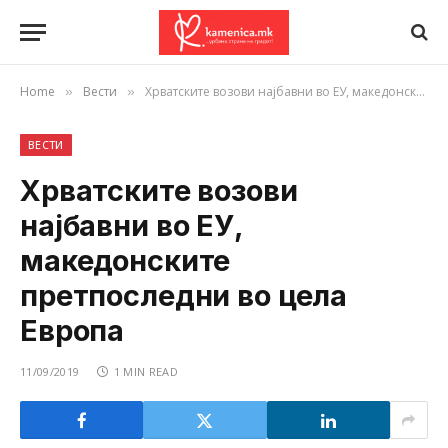
Home
Вести
Хрватските возови најбавни во ЕУ, македонските претпоследни во цела Европа
»
»
ВЕСТИ
Хрватските возови
најбавни во ЕУ,
македонските
претпоследни во цела
Европа
11/09/2019
1 MIN READ