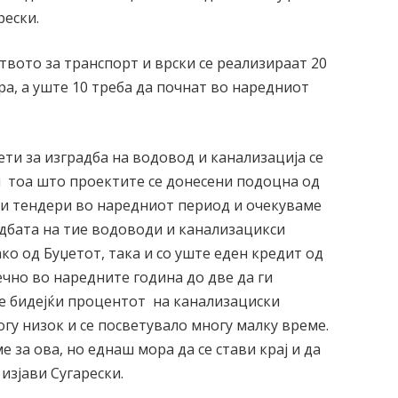
рески.
вото за транспорт и врски се реализираат 20
а, а уште 10 треба да почнат во наредниот
ети за изградба на водовод и канализација се
 тоа што проектите се донесени подоцна од
ни тендери во наредниот период и очекуваме
дбата на тие водоводи и канализацикси
ако од Буџетот, така и со уште еден кредит од
чно во наредните година до две да ги
е бидејќи процентот на канализациски
гу низок и се посветувало многу малку време.
 за ова, но еднаш мора да се стави крај и да
изјави Сугарески.