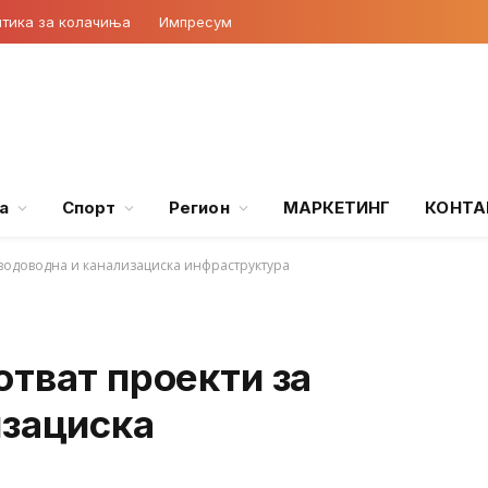
тика за колачиња
Импресум
а
Спорт
Регион
МАРКЕТИНГ
КОНТА
 водоводна и канализациска инфраструктура
тват проекти за
изациска