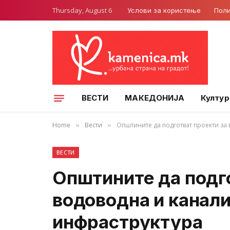
Thursday, August 6
Услови за користење
Поли
ВЕСТИ
МАКЕДОНИЈА
Култур
Home
Вести
Општините да подготват проекти за
»
»
ВЕСТИ
Општините да подго
водоводна и канал
инфраструктура