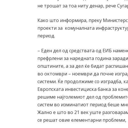
не трошат за тоа ниту денар, рече Суга
Како што информира, преку Министерст
проекти за комуналната инфраструктур
период.
– Еден дел од средствата од ЕИБ намен
префрлени за наредната година заради
општините, а за дел ќе бидат распиша
во октомври – ноември да почне изгра
системи. Ќе продолжиме со изградба, к
Европската инвестициска банка за коне
решиме најголемиот дел од проблемит
систем во изминатиот период беше мно
Жално е што во 21 век уште разговараме
се решат овие елементарни проблеми, 