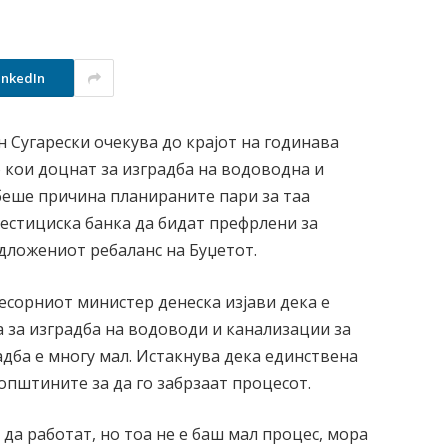
inkedIn
 Сугарески очекува до крајот на годинава
 кои доцнат за изградба на водоводна и
беше причина планираните пари за таа
естициска банка да бидат префрлени за
дложениот ребаланс на Буџетот.
сорниот министер денеска изјави дека е
а за изградба на водоводи и канализации за
адба е многу мал. Истакнува дека единствена
општините за да го забрзаат процесот.
 да работат, но тоа не е баш мал процес, мора