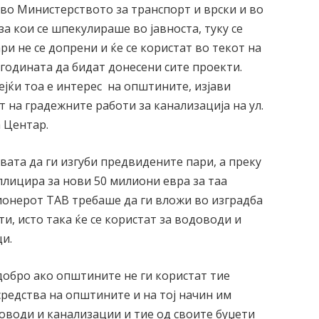
 во Министерството за транспорт и врски и во
за кои се шпекулираше во јавноста, туку се
ри не се допрени и ќе се користат во текот на
 годината да бидат донесени сите проекти.
дејќи тоа е интерес на општините, изјави
т на градежните работи за канализација на ул.
 Центар.
ата да ги изгуби предвидените пари, а преку
плицира за нови 50 милиони евра за таа
ионерот ТАВ требаше да ги вложи во изградба
и, исто така ќе се користат за водоводи и
ци.
 добро ако општините не ги користат тие
средства на општините и на тој начин им
оводи и канализации и тие од своите буџети