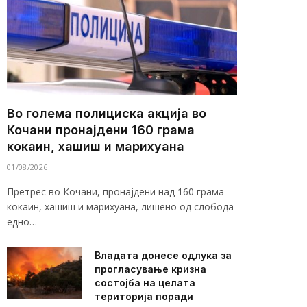
Во голема полициска акција во
Кочани пронајдени 160 грама
кокаин, хашиш и марихуана
01/08/2026
Претрес во Кочани, пронајдени над 160 грама
кокаин, хашиш и марихуана, лишено од слобода
едно…
Владата донесе одлука за
прогласување кризна
состојба на целата
територија поради