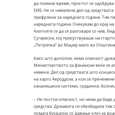
да помине време, проктот се одобрува
ЕИБ. Не се намалени дел од средствата 
префрлени за наредната година. Тие па
наредната година. Очекувам до крај на
Алатките се да се разговара со нив, би
Сугарески, кој присуствуваше на старто
„Петричка“ во Маџир мало во Општина
Како што дополни, нема опасност држав
Министерството за финансии веќе се а
намена. Дел од средствата што концес
на карго Аеродром, а кои се пренеменет
каналициски системи, градинки, болни
– Не постои опасност, но нема да биде
средства. Државата ги обезбедила тие 
помага буквално со давање клуч за вод