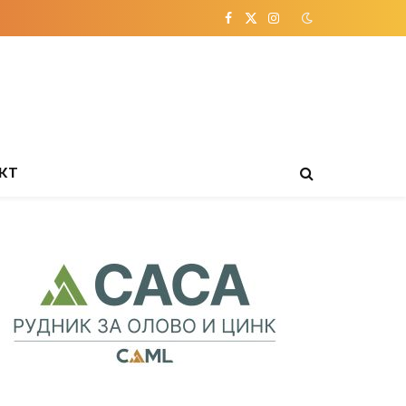
Facebook
X
Instagram
(Twitter)
КТ