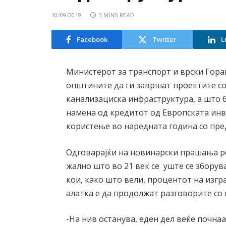
10/09/2019
3 MINS READ
Facebook
Twitter
L
Министерот за транспорт и врски Горан
општините да ги завршат проектите со
канализациска инфраструктура, а што 
намена од кредитот од Европската инв
користење во наредната година со пре
Одговарајќи на новинарски прашања ре
жално што во 21 век се уште се зборув
кои, како што вели, процентот на изгр
алатка е да продолжат разговорите со 
-На нив останува, еден дел веќе почнаа