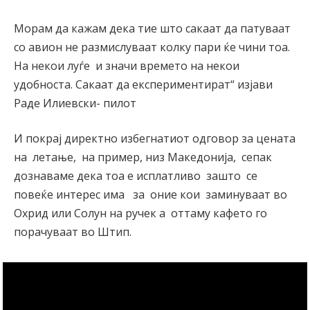
Морам да кажам дека тие што сакаат да патуваат
со авион не размислуваат колку пари ќе чини тоа.
На некои луѓе и значи времето на некои
удобноста. Сакаат да експериментират“ изјави
Раде Илиевски- пилот
И покрај директно избегнатиот одговор за цената
на летање, на пример, низ Македонија, сепак
дознаваме дека тоа е исплатливо зашто се
повеќе интерес има за оние кои заминуваат во
Охрид или Солун на ручек а оттаму кафето го
порачуваат во Штип.