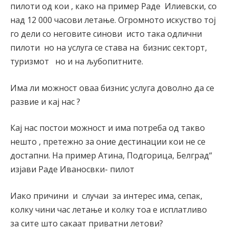
пилоти од кои , како на пример Раде Илиевски, со
над 12 000 часови летање. Огромното искуство тој
го дели со неговите синови исто така одлични
пилоти но на услуга се става на бизнис секторт,
туризмот но и на љубопитните.
Има ли можност оваа бизнис услуга доволно да се
развие и кај нас ?
Кај нас постои можност и има потреба од такво
нешто , претежно за оние дестинации кои не се
достапни. На пример Атина, Подгорица, Белград“
изјави Раде Иваносвки- пилот
Иако причини и случаи за интерес има, сепак,
колку чини час летање и колку тоа е исплатливо
за сите што сакаат приватни летови?