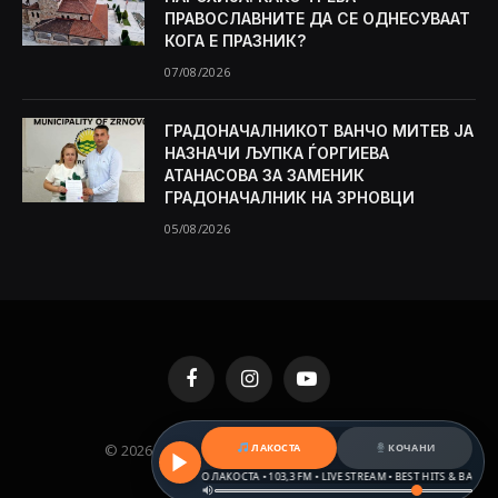
ПРАВОСЛАВНИТЕ ДА СЕ ОДНЕСУВААТ
КОГА Е ПРАЗНИК?
07/08/2026
ГРАДОНАЧАЛНИКОТ ВАНЧО МИТЕВ ЈА
НАЗНАЧИ ЉУПКА ЃОРГИЕВА
АТАНАСОВА ЗА ЗАМЕНИК
ГРАДОНАЧАЛНИК НА ЗРНОВЦИ
05/08/2026
Facebook
Instagram
YouTube
© 2026 KAMENICA.MK. Designed by
MKNET
.
ЛАКОСТА
КОЧАНИ
РАДИО ЛАКОСТА • 103,3 FM • LIVE STREAM • BEST HITS & BALKAN BE