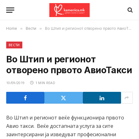
Home
Вести
Во Штип и регионот отворено првото АвиоТакси
»
»
ВЕСТИ
Во Штип и регионот
отворено првото АвиоТакси
10/09/2019
1 MIN READ
Во Штип и регионот веќе функционира првото
Авио такси. Веќе достапната услуга за сите
заинтерсирани ја изведуват професионални