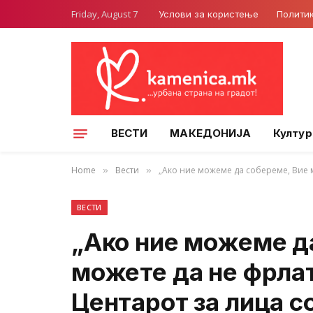
Friday, August 7
Услови за користење
Полити
ВЕСТИ
МАКЕДОНИЈА
Култур
Home
Вести
„Ако ние можеме да собереме, Вие м
»
»
ВЕСТИ
„Ако ние можеме д
можете да не фрлат
Центарот за лица с