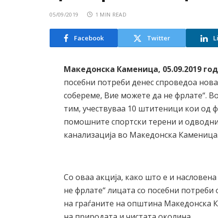
05/09/2019
1 MIN READ
Facebook
Twitter
L
Македонска Каменица, 05.09.2019 го
посебни потреби денес спроведоа нова
собереме, Вие можете да не фрлате“. В
тим, учествуваа 10 штитеници кои од ф
помошните спортски терени и одводни
канализација во Македонска Каменица
Со оваа акција, како што е и насловен
не фрлате“ лицата со посебни потреби
на граѓаните на општина Македонска К
на природата и чистата околина.