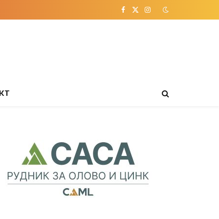
Facebook
X
Instagram
(Twitter)
КТ