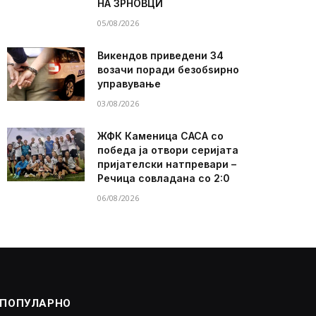
НА ЗРНОВЦИ
05/08/2026
Викендов приведени 34
возачи поради безобѕирно
управување
03/08/2026
ЖФК Каменица САСА со
победа ја отвори серијата
пријателски натпревари –
Речица совладана со 2:0
06/08/2026
ПОПУЛАРНО