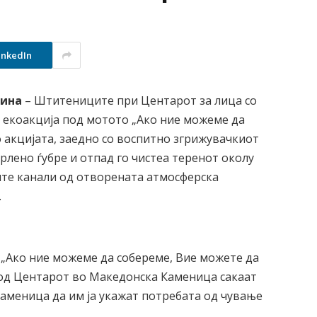
inkedIn
дина
– Штитениците при Центарот за лица со
 екоакција под мотото „Ако ние можеме да
о акцијата, заедно со воспитно згрижувачкиот
рлено ѓубре и отпад го чистеа теренот околу
те канали од отворената атмосферска
.
а „Ако ние можеме да собереме, Вие можете да
 од Центарот во Македонска Каменица сакаат
аменица да им ја укажат потребата од чување