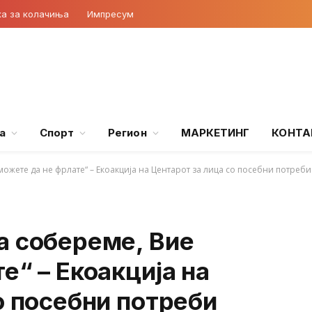
ка за колачиња
Импресум
а
Спорт
Регион
МАРКЕТИНГ
КОНТА
ожете да не фрлате“ – Екоакција на Центарот за лица со посебни потреби
а собереме, Вие
е“ – Екоакција на
о посебни потреби