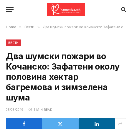
Home
Вести
Два шумски пожари во Кочанско: Зафатени околу половина хектар багремова и зимзелена шума
»
»
ВЕСТИ
Два шумски пожари во
Кочанско: Зафатени околу
половина хектар
багремова и зимзелена
шума
05/08/2019
1 MIN READ