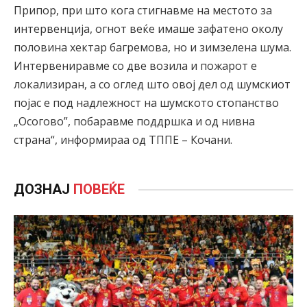
Припор, при што кога стигнавме на местото за
интервенција, огнот веќе имаше зафатено околу
половина хектар багремова, но и зимзелена шума.
Интервениравме со две возила и пожарот е
локализиран, а со оглед што овој дел од шумскиот
појас е под надлежност на шумското стопанство
„Осогово”, побаравме поддршка и од нивна
страна“, информираа од ТППЕ – Кочани.
ДОЗНАЈ
ПОВЕЌЕ