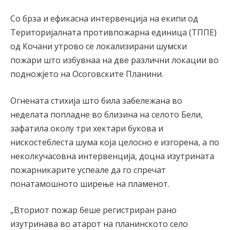
Со брза и ефикасна интервенција на екипи од
Територијалната противпожарна единица (ТППЕ)
од Кочани утрово се локализирани шумски
пожари што избувнаа на две различни локации во
подножјето на Осоговските Планини.
Огнената стихија што била забележана во
неделата попладне во близина на селото Бели,
зафатила околу три хектари букова и
нискостеблеста шума која целосно е изгорена, а по
неколкучасовна интервенција, доцна изутрината
пожарникарите успеале да го спречат
понатамошното ширење на пламенот.
„Вториот пожар беше регистриран рано
изутринава во атарот на планинското село