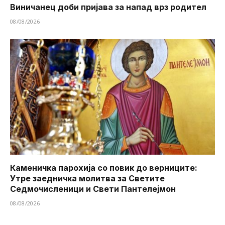
Виничанец доби пријава за напад врз родител
08/08/2026
Каменичка парохија со повик до верниците:
Утре заедничка молитва за Светите
Седмочисленици и Свети Пантелејмон
08/08/2026