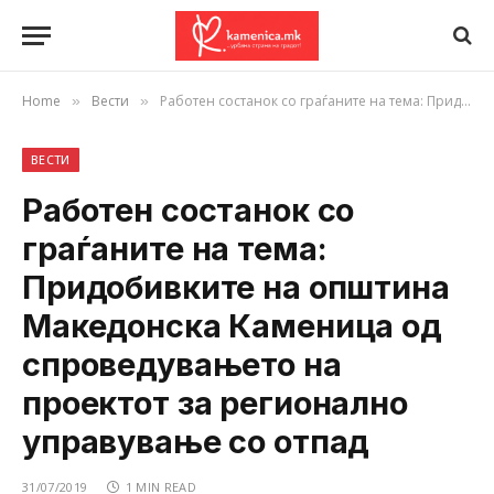
Home
Вести
Работен состанок со граѓаните на тема: Придобивките на општина Македонска Каменица од спроведувањето на проектот за регионално управување со отпад
»
»
ВЕСТИ
Работен состанок со
граѓаните на тема:
Придобивките на општина
Македонска Каменица од
спроведувањето на
проектот за регионално
управување со отпад
31/07/2019
1 MIN READ