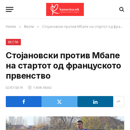
Home
Вести
Стојановски против Мбапе на стартот од француското првенство
»
»
ВЕСТИ
Стојановски против Мбапе
на стартот од француското
првенство
02/07/2019
1 MIN READ