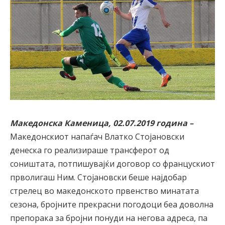
Македонска Каменица, 02.07.2019 година –
Македонскиот напаѓач Влатко Стојановски
денеска го реализираше трансферот од
соништата, потпишувајќи договор со францускиот
прволигаш Ним. Стојановски беше најдобар
стрелец во македонското првенство минатата
сезона, бројните прекрасни погодоци беа доволна
препорака за бројни понуди на негова адреса, па