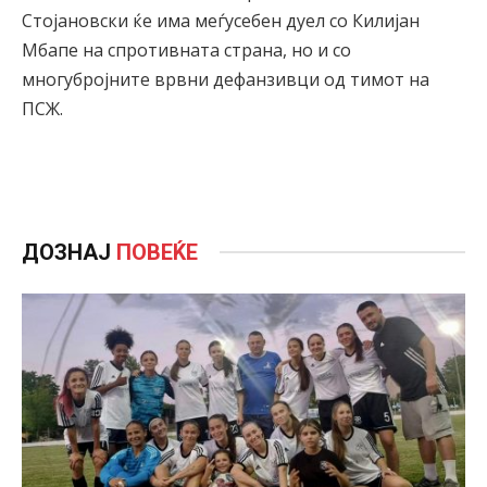
Стојановски ќе има меѓусебен дуел со Килијан
Мбапе на спротивната страна, но и со
многубројните врвни дефанзивци од тимот на
ПСЖ.
ДОЗНАЈ
ПОВЕЌЕ