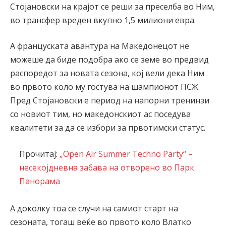
Стојановски на крајот се реши за преселба во Ним,
во трансфер вреден вкупно 1,5 милиони евра.
А француската авантура на Македонецот не
можеше да биде подобра ако се земе во предвид
распоредот за новата сезона, кој вели дека Ним
во првото коло му гостува на шампионот ПСЖ.
Пред Стојановски е период на напорни тренинзи
со новиот тим, но македонскиот ас поседува
квалитети за да се избори за првотимски статус.
Прочитај:
„Open Air Summer Techno Party“ –
несекојдневна забава на отворено во Парк
Панорама
А доколку тоа се случи на самиот старт на
сезоната, тогаш веќе во првото коло Влатко