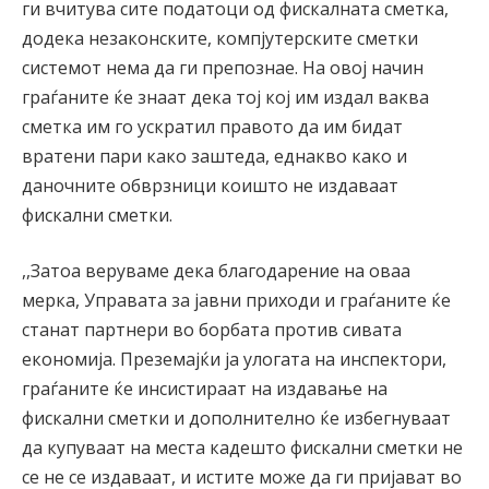
ги вчитува сите податоци од фискалната сметка,
додека незаконските, компјутерските сметки
системот нема да ги препознае. На овој начин
граѓаните ќе знаат дека тој кој им издал ваква
сметка им го ускратил правото да им бидат
вратени пари како заштеда, еднакво како и
даночните обврзници коишто не издаваат
фискални сметки.
,,Затоа веруваме дека благодарение на оваа
мерка, Управата за јавни приходи и граѓаните ќе
станат партнери во борбата против сивата
економија. Преземајќи ја улогата на инспектори,
граѓаните ќе инсистираат на издавање на
фискални сметки и дополнително ќе избегнуваат
да купуваат на места кадешто фискални сметки не
се не се издаваат, и истите може да ги пријават во