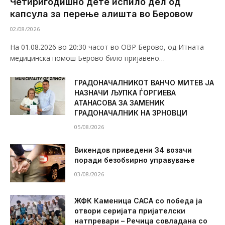
Четиригодишно дете испило дел од
капсула за перење алишта во Беровоw
02/08/2026
На 01.08.2026 во 20:30 часот во ОВР Берово, од Итната
медицинска помош Берово било пријавено…
ГРАДОНАЧАЛНИКОТ ВАНЧО МИТЕВ ЈА
НАЗНАЧИ ЉУПКА ЃОРГИЕВА
АТАНАСОВА ЗА ЗАМЕНИК
ГРАДОНАЧАЛНИК НА ЗРНОВЦИ
05/08/2026
Викендов приведени 34 возачи
поради безобѕирно управување
03/08/2026
ЖФК Каменица САСА со победа ја
отвори серијата пријателски
натпревари – Речица совладана со