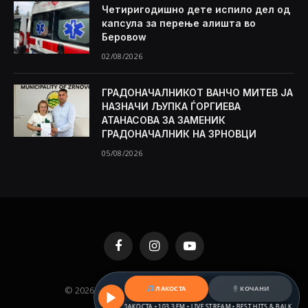
Четиригодишно дете испило дел од
капсула за перење алишта во
Беровоw
02/08/2026
ГРАДОНАЧАЛНИКОТ ВАНЧО МИТЕВ ЈА
НАЗНАЧИ ЉУПКА ЃОРГИЕВА
АТАНАСОВА ЗА ЗАМЕНИК
ГРАДОНАЧАЛНИК НА ЗРНОВЦИ
05/08/2026
Facebook
Instagram
YouTube
© 2026 KAMENICA.MK. Designed by
ЛАКОСТА
MKNET
КОЧАНИ
.
РАДИО ЛАКОСТА • 103,3 FM • LIVE STREAM • BEST HITS & BALKAN BEAT