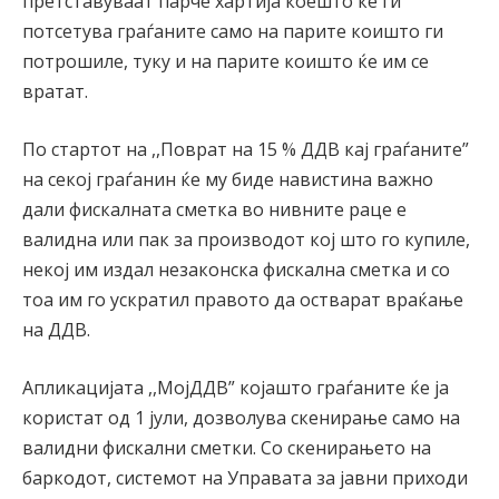
претставуваат парче хартија коешто ќе ги
потсетува граѓаните само на парите коишто ги
потрошиле, туку и на парите коишто ќе им се
вратат.
По стартот на ,,Поврат на 15 % ДДВ кај граѓаните”
на секој граѓанин ќе му биде навистина важно
дали фискалната сметка во нивните раце е
валидна или пак за производот кој што го купиле,
некој им издал незаконска фискална сметка и со
тоа им го ускратил правото да остварат враќање
на ДДВ.
Апликацијата ,,МојДДВ” којашто граѓаните ќе ја
користат од 1 јули, дозволува скенирање само на
валидни фискални сметки. Со скенирањето на
баркодот, системот на Управата за јавни приходи