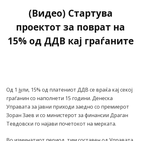
(Видео) Стартува
проектот за поврат на
15% од ДДВ кај граѓаните
Од 1 јули, 15% од платениот ДДВ се враќа кај секој
граѓанин со наполнети 15 години. Денеска
Управата за јавни приходи заедно со премиерот
Зоран Заев и со министерот за финансии Драган
Тевдовски го најави почетокот на мерката.
Во изминатиот период, тим составен од Управата