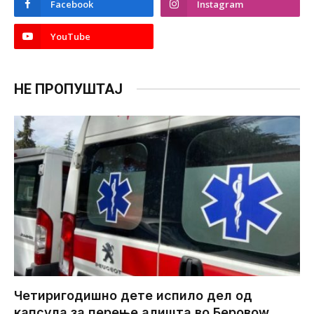
Facebook
Instagram
YouTube
НЕ ПРОПУШТАЈ
Четиригодишно дете испило дел од
капсула за перење алишта во Беровоw