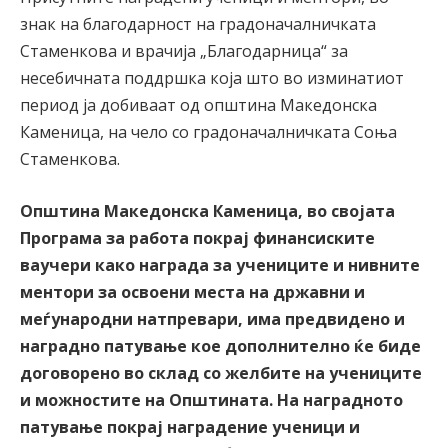
знак на благодарност на градоначалничката
Стаменкова и врачија „Благодарница“ за
несебичната поддршка која што во изминатиот
период ја добиваат од општина Македонска
Каменица, на чело со градоначалничката Соња
Стаменкова.
Општина Македонска Каменица, во својата
Програма за работа покрај финансиските
ваучери како награда за учениците и нивните
ментори за освоени места на државни и
меѓународни натпревари, има предвидено и
наградно патување кое дополнително ќе биде
договорено во склад со желбите на учениците
и можностите на Општината. На наградното
патување покрај наградение ученици и