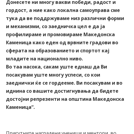
Донесете ни многу вакви победи, радост и
гордост, а ние како локална самоуправа сме
тука да ве поддржуваме низ различни форми
и механизми, со заедничка цел е да ја
профилираме и промовираме Македонска
Каменица како еден од врвните градови во
сферата на образованието и спортот кај
младите на национално ниво.
Во таа насока, сакам уште еднаш да Ви
посакувам уште многу успеси, со кои
заеднички ќе се гордееме. Ви посакувам и во
иднина со вашите достигнувања да бидете
достојни репрезенти на општина Македонска
Каменица“.
Присутните наградени ученици и ментори, во