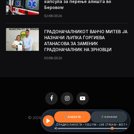
капсула за перење алишта во
Беровоw
02/08/2026
ГРАДОНАЧАЛНИКОТ ВАНЧО МИТЕВ ЈА
НАЗНАЧИ ЉУПКА ЃОРГИЕВА
АТАНАСОВА ЗА ЗАМЕНИК
ГРАДОНАЧАЛНИК НА ЗРНОВЦИ
05/08/2026
Facebook
Instagram
YouTube
© 2026 KAMENICA.MK. Designed by
MKNET
.
ЛАКОСТА
КОЧАНИ
AM • BEST HITS & BALKAN BEATS
РАДИО ЛАКОСТА • 103,3 FM • LIVE STREAM • BEST HITS & BA