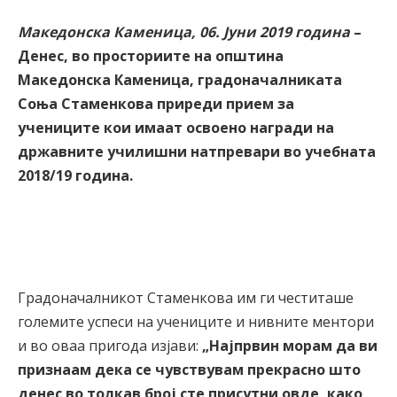
Македонска Каменица, 06. Јуни 2019 година
–
Денес, во просториите на општина
Македонска Каменица, градоначалниката
Соња Стаменкова приреди прием за
учениците кои имаат освоено награди на
државните училишни натпревари во учебната
2018/19 година.
Градоначалникот Стаменкова им ги честиташе
големите успеси на учениците и нивните ментори
и во оваа пригода изјави:
„Најпрвин морам да ви
признаам дека се чувствувам прекрасно што
денес во толкав број сте присутни овде, како