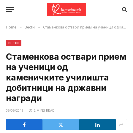
Home
Вести
Стаменкова оствари прием на ученици од каменичките училишта добитници на државни награди
»
»
ВЕСТИ
Стаменкова оствари прием
на ученици од
каменичките училишта
добитници на државни
награди
06/06/2019
2 MINS READ