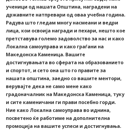
ученици од нашата Општина, наградени на
државните натпревари од оваа
учебна година.
Радува што гледам многу насмеани и ведри
лица, кои освоија награди и пехари, нешто кое
претставува големо задоволство за нас и како
Локална самоуправа и како граѓани на
Македонска Каменица. Вашите
достигнувањата во сферата на образованието
и спортот, и сето она што го правите за
нашата општина, заедно со вашите ментори,
верувајте дека не само мене како
градоначалник на Македонска Каменица, туку
и сите каменичани ги прави посебно горди.
Ние како Локална самоуправа во иднина,
посветено ќе работиме на дополнителна
промоција на вашите успеси и достигнувања.