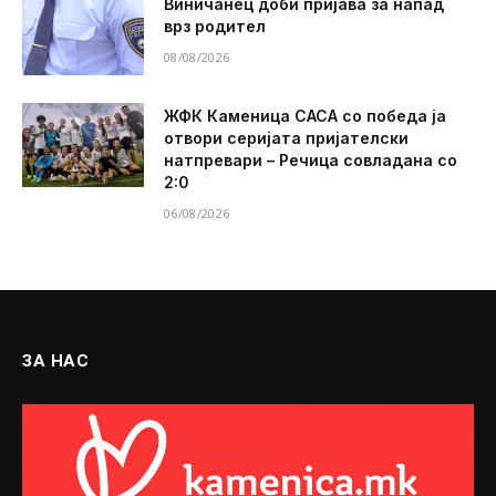
Виничанец доби пријава за напад
врз родител
08/08/2026
ЖФК Каменица САСА со победа ја
отвори серијата пријателски
натпревари – Речица совладана со
2:0
06/08/2026
ЗА НАС