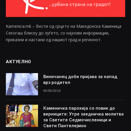
Kamenica.mk – Вести од срцето на Македонска Каменица
Секогаш блиску до луѓето, со најнови информации,
приказни и настани од нашиот град и регионот.
АКТУЕЛНО
Виничанец доби пријава за напад
врз родител
08/08/2026
Каменичка парохија со повик до
верниците: Утре заедничка молитва
за Светите Седмочисленици и
Свети Пантелејмон