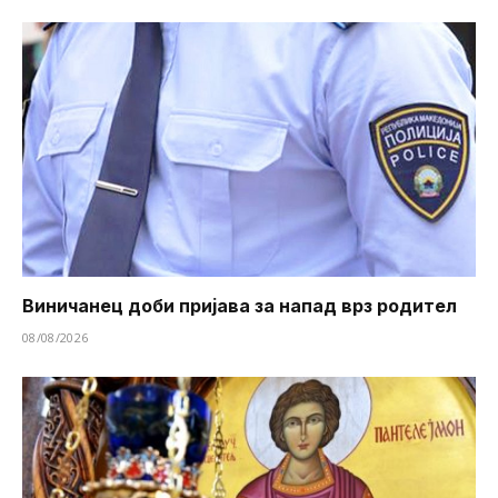
Виничанец доби пријава за напад врз родител
08/08/2026