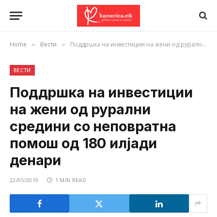
Home
Вести
Поддршка на инвестиции на жени од рурални средини со неповратна помош од 180 илјади денари
»
»
ВЕСТИ
Поддршка на инвестиции
на жени од рурални
средини со неповратна
помош од 180 илјади
денари
22/05/2019
1 MIN READ