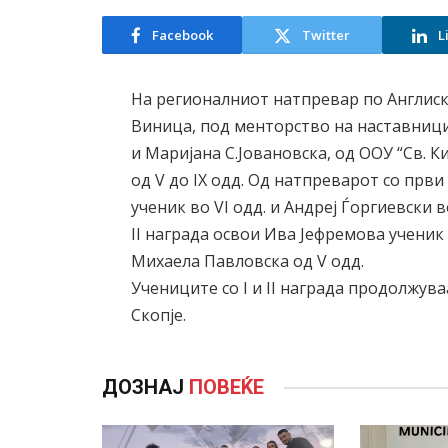
Facebook
Twitter
L
На регионалниот натпревар по Англиски 
Виница, под менторство на наставници
и Маријана С.Јовановска, од ООУ “Св. 
од V до IX одд. Од натпреварот со први
ученик во VI одд. и Андреј Ѓоргиевски во
II награда освои Ива Јефремова ученик
Михаела Павловска од V одд.
Учениците со I и II награда продолжув
Скопје.
ДОЗНАЈ
ПОВЕЌЕ