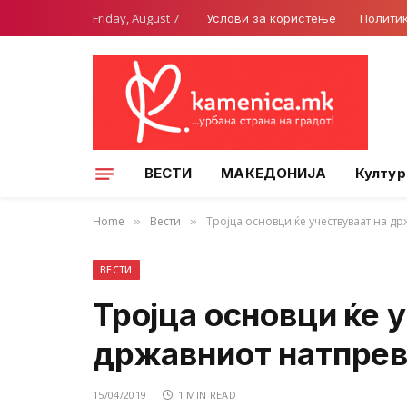
Friday, August 7
Услови за користење
Полити
ВЕСТИ
МАКЕДОНИЈА
Култур
Home
Вести
Тројца основци ќе учествуваат на д
»
»
ВЕСТИ
Тројца основци ќе 
државниот натпрева
15/04/2019
1 MIN READ