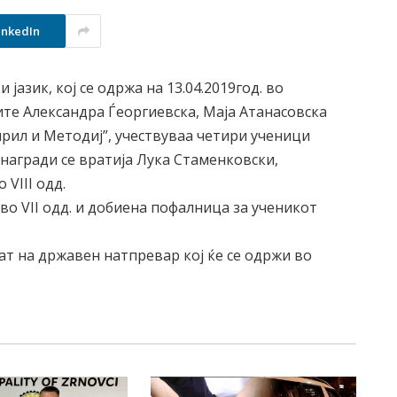
inkedIn
јазик, кој се одржа на 13.04.2019год. во
те Александра Ѓеоргиевска, Маја Атанасовска
Кирил и Методиј”, учествуваа четири ученици
 награди се вратија Лука Стаменковски,
 VIII одд.
 во VII одд. и добиена пофалница за ученикот
аат на државен натпревар кој ќе се одржи во