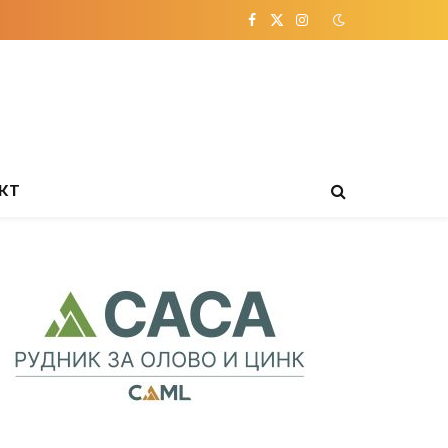
Facebook
X
Instagram
(Twitter)
КТ