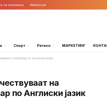
ка за колачиња
Импресум
а
Спорт
Регион
МАРКЕТИНГ
КОНТА
ржавниот натпревар по Англиски јазик
учествуваат на
р по Англиски јазик