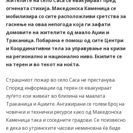
Жителите на село Саса се евакуираат пред
огнената стихија. Македонска Каменица се
мобилизира со сите расположливи сретства за
гаснење на оваа непогода која ги зафати
домовите на жителите од маало Аџии и
Траканица. Побарана е помош од сите Центри
и Координативни тела за управување на кризи
на регионално и национално ниво. Екипите се
на терен и во текот на ноќта.
Страшниот пожар во село Саса не престанува.
Според информации од терен се евакуираат
луѓето кои живеат во близина на маалата
Траканица и Аџиите. Ангажирани се голем број на
човечки и технички ресурси како од Македонска
Каменица така и соседните градови. Се поизвесно
е дека во утринските часови неминовна ќе биде