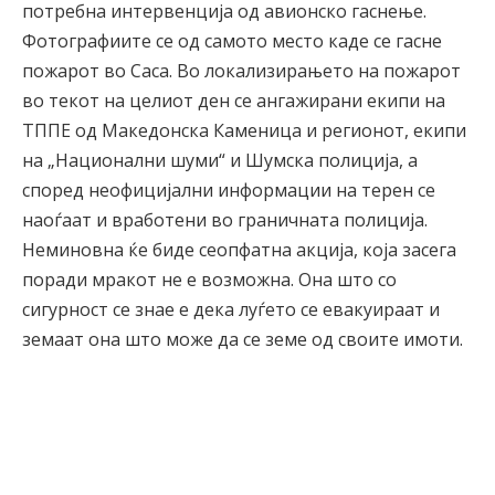
потребна интервенција од авионско гаснење.
Фотографиите се од самото место каде се гасне
пожарот во Саса. Во локализирањето на пожарот
во текот на целиот ден се ангажирани екипи на
ТППЕ од Македонска Каменица и регионот, екипи
на „Национални шуми“ и Шумска полиција, а
според неофицијални информации на терен се
наоѓаат и вработени во граничната полиција.
Неминовна ќе биде сеопфатна акција, која засега
поради мракот не е возможна. Она што со
сигурност се знае е дека луѓето се евакуираат и
земаат она што може да се земе од своите имоти.