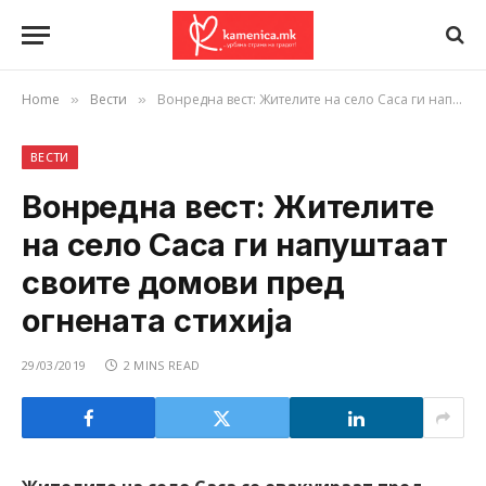
Home
Вести
Вонредна вест: Жителите на село Саса ги напуштаат своите домови пред огнената стихија
»
»
ВЕСТИ
Вонредна вест: Жителите
на село Саса ги напуштаат
своите домови пред
огнената стихија
29/03/2019
2 MINS READ