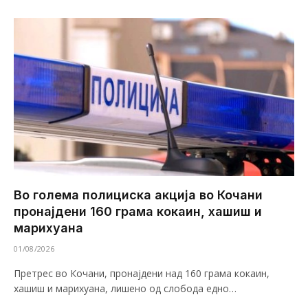
Во голема полициска акција во Кочани
пронајдени 160 грама кокаин, хашиш и
марихуана
01/08/2026
Претрес во Кочани, пронајдени над 160 грама кокаин,
хашиш и марихуана, лишено од слобода едно…