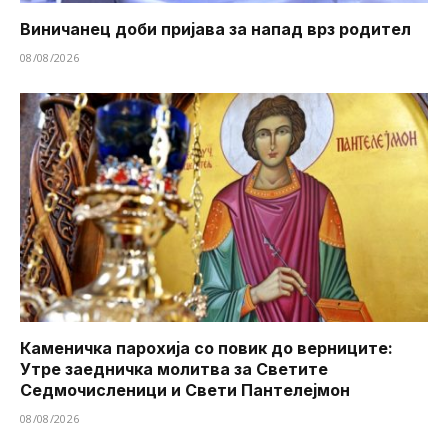
Виничанец доби пријава за напад врз родител
08/08/2026
Каменичка парохија со повик до верниците:
Утре заедничка молитва за Светите
Седмочисленици и Свети Пантелејмон
08/08/2026