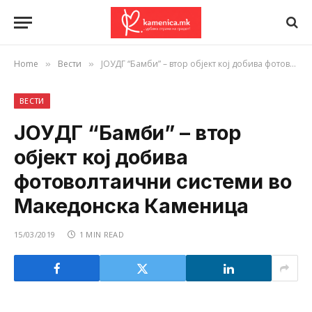
Home
Вести
ЈОУДГ “Бамби” – втор објект кој добива фотоволтаични системи во Македонска Каменица
»
»
ВЕСТИ
ЈОУДГ “Бамби” – втор
објект кој добива
фотоволтаични системи во
Македонска Каменица
15/03/2019
1 MIN READ