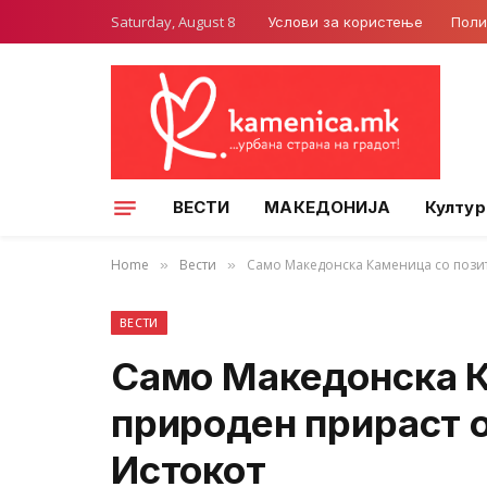
Saturday, August 8
Услови за користење
Поли
ВЕСТИ
МАКЕДОНИЈА
Култур
Home
Вести
Само Македонска Каменица со пози
»
»
ВЕСТИ
Само Македонска К
природен прираст 
Истокот