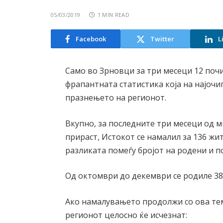
05/03/2019
1 MIN READ
Facebook
Twitter
L
Само во Зрновци за три месеци 12 почи
фрапантната статистика која на најочи
празнењето на регионот.
Вкупно, за последните три месеци од м
прираст, Истокот се намалил за 136 жит
разликата помеѓу бројот на родени и п
Од октомври до декември се родиле 38
Ако намалувањето продолжи со ова тем
регионот целосно ќе исчезнат: