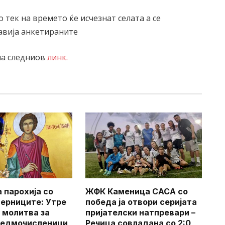
о тек на времето ќе исчезнат селата а се
јавија анкетираните
на следниов
линк.
 парохија со
ЖФК Каменица САСА со
верниците: Утре
победа ја отвори серијата
 молитва за
пријателски натпревари –
Седмочисленици
Речица совладана со 2:0