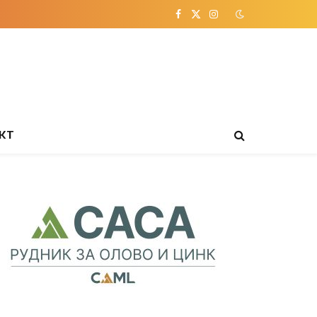
Facebook
X
Instagram
(Twitter)
КТ