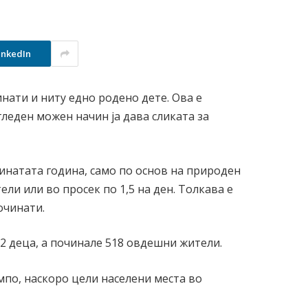
inkedIn
нати и ниту едно родено дете. Ова е
гледен можен начин ја дава сликата за
инатата година, само по основ на природен
ели или во просек по 1,5 на ден. Толкава е
очинати.
2 деца, а починале 518 овдешни жители.
по, наскоро цели населени места во