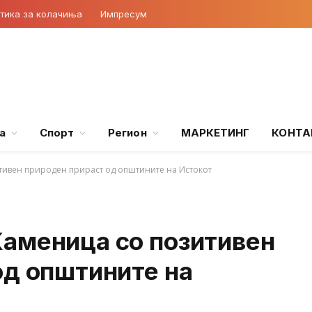
тика за колачиња
Импресум
а
Спорт
Регион
МАРКЕТИНГ
КОНТА
тивен природен прираст од општините на Истокот
аменица со позитивен
од општините на