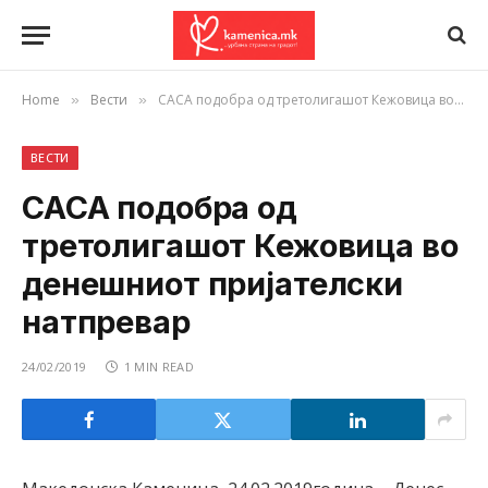
Home
Вести
САСА подобра од третолигашот Кежовица во денешниот пријателски натпревар
»
»
ВЕСТИ
САСА подобра од
третолигашот Кежовица во
денешниот пријателски
натпревар
24/02/2019
1 MIN READ