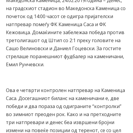
Македонска Каменица, 24.02.2019година – Денес,
на градскиот стадион во Македонска Каменица со
почеток од 14:00 часот се одигра пријателски
натпревар помеѓу ФК Каменица Саса и ФК
Кежовица. Домаќините забележаа победа против
третолигашот од Штип со 2:1 преку головите на
Сашо Велиновски и Даниел Гоцевски. За гостите
стрелаше поранешниот фудбалер на каменичани,
Емил Рунчевски.
Ова е четврти контролен натпревар на Каменица
Саса. Досегашниот биланс на каменичани е, две
победи и два пораза од одиграните “контролки”
во зимниот преоден рок. Како и на претходните
три натпревари и денес беа извршени бројни
измени на повеќе позиции од теренот, се со цел