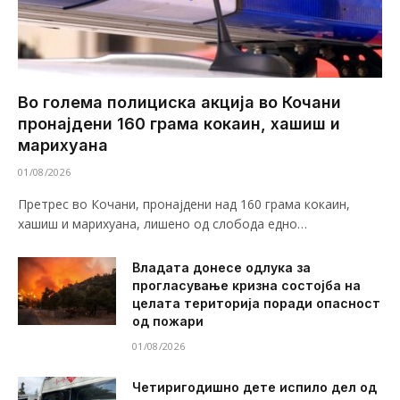
Во голема полициска акција во Кочани
пронајдени 160 грама кокаин, хашиш и
марихуана
01/08/2026
Претрес во Кочани, пронајдени над 160 грама кокаин,
хашиш и марихуана, лишено од слобода едно…
Владата донесе одлука за
прогласување кризна состојба на
целата територија поради опасност
од пожари
01/08/2026
Четиригодишно дете испило дел од