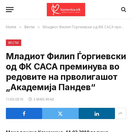
Home
Вести
Младиот Филип Ѓоргиевски од ФК САСА преминува во редовите на прволигашот „Академија Пандев“
»
»
ВЕСТИ
Младиот Филип Ѓоргиевски
од ФК САСА преминува во
редовите на прволигашот
„Академија Пандев“
11/02/2019
2 MINS READ