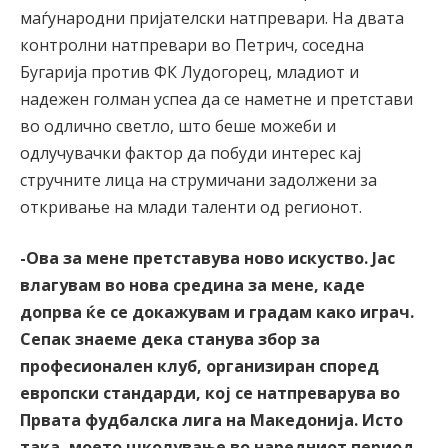
маѓународни пријателски натпревари. На двата
контролни натпревари во Петрич, соседна
Бугарија против ФК Лудогорец, младиот и
надежен голман успеа да се наметне и претстави
во одлично светло, што беше можеби и
одлучувачки фактор да побуди интерес кај
стручните лица на струмичани задолжени за
откривање на млади таленти од регионот.
-Ова за мене претставува ново искуство. Јас
влагувам во нова средина за мене, каде
допрва ќе се докажувам и градам како играч.
Сепак знаеме дека станува збор за
професионален клуб, организиран според
европски стандарди, кој се натпреварува во
Првата фудбалска лига на Македонија. Исто
така, моето школување во наредниот период