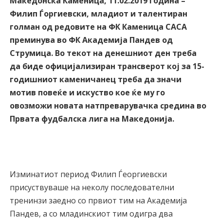
Македонска Каменица, 11.02.2019 година –
Филип Ѓоргиевски, младиот и талентиран
голман од редовите на ФК Каменица САСА
преминува во ФК Академија Пандев од
Струмица. Во текот на денешниот ден треба
да биде официјализиран трансверот кој за 15-
годишниот каменичанец треба да значи
мотив повеќе и искуство кое ќе му го
овозможи новата натпреварувачка средина во
Првата фудбалска лига на Македонија.
Изминатиот период Филип Ѓеоргиевски
присуствуваше на неколу последователни
тренинзи заедно со првиот тим на Академија
Пандев, а со младинскиот тим одигра два