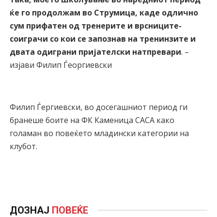
ќе го продолжам во Струмица, каде одлично
сум прифатен од тренерите и врсниците-
соиграчи со кои се запознав на тренинзите и
двата одиграни пријателски натпревари
. –
изјави Филип Ѓеоргиевски
Филип Ѓергиевски, во досегашниот период ги
бранеше боите на ФК Каменица САСА како
голаман во повеќето младински категории на
клубот.
ДОЗНАЈ
ПОВЕЌЕ