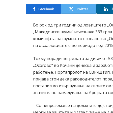
Facebook
Twitter
L
Во рок од три години од ловиштето „Ос
„Македонски шуми“ исчезнале 333 грла
комисијата на шумското стопанство „О
на оваа ловиште е во периодот од 2015 
Токму поради негрижата за дивечот 5
„Осогово“ во Кочани денеска и заработ
работење. Портапролот на СВР-Штип, 
пријава стои дека раководителот пор
постапил во извршување на своите ов
значително намалување на бројната со
– Со непреземање на должните дејстви
мерки за заштита и одгледување на ди