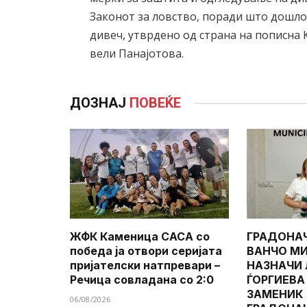
Законот за ловство, поради што дошло
дивеч, утврдено од страна на пописна 
вели Панајотова.
ДОЗНАЈ
ПОВЕЌЕ
ЖФК Каменица САСА со
ГРАДОНА
победа ја отвори серијата
ВАНЧО МИ
пријателски натпревари –
НАЗНАЧИ
Речица совладана со 2:0
ЃОРГИЕВА
ЗАМЕНИК
06/08/2026