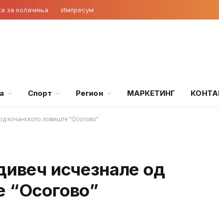
ка за колачиња
Импресум
а
Спорт
Регион
МАРКЕТИНГ
КОНТА
од кочанското ловиште “Осогово”
дивеч исчезнале од
е “Осогово”