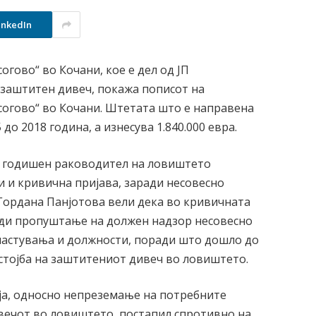
inkedIn
огово“ во Кочани, кое е дел од ЈП
 заштитен дивеч, покажа пописот на
согово“ во Кочани. Штетата што е направена
до 2018 година, а изнесува 1.840.000 евра.
3 годишен раководител на ловиштето
и и кривична пријава, заради несовесно
Гордана Панјотова вели дека во кривичната
ади пропуштање на должен надзор несовесно
ластувања и должности, поради што дошло до
стојба на заштитениот дивеч во ловиштето.
ја, односно непреземање на потребните
вечот во ловиштето, постапил спротивно на