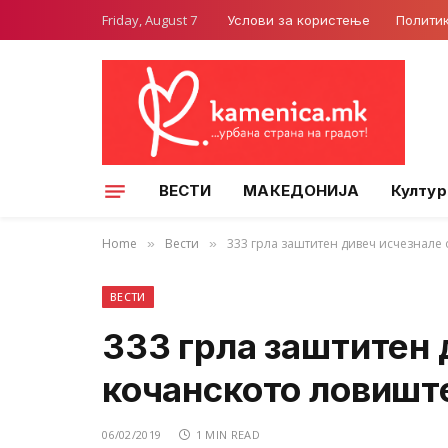
Friday, August 7
Услови за користење
Полити
ВЕСТИ
МАКЕДОНИЈА
Култур
Home
Вести
333 грла заштитен дивеч исчезнале 
»
»
ВЕСТИ
333 грла заштитен 
кочанското ловишт
06/02/2019
1 MIN READ