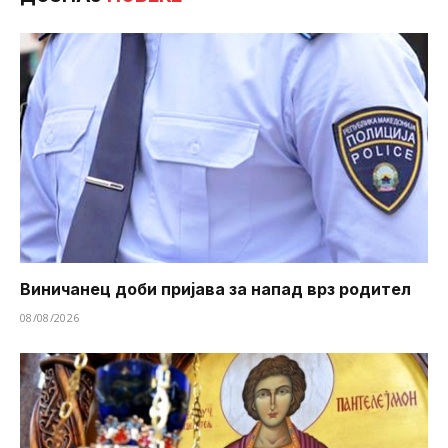
Виничанец доби пријава за напад врз родител
08/08/2026