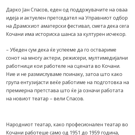
Дарко Јан Спасов, еден од поддржувачите на оваа
идеја и актуелен претседател на Управниот одбор
на Драмскиот аматерски фестивал, смета дека сега
Кочани има историска шанса за културен исчекор.
– Убеден сум дека ќе успееме да го оствариме
сонот на многу актери, режисери, мултимедијални
работници кои работеле на сцената во Кочани.
Ние и не размислуваме поинаку, затоа што како
група ентузијасти веќе работиме на подготовка на
премиерна претстава што ќе ја означи работата
на новиот театар – вели Спасов.
Народниот театар, како професионален театар во
Кочани работеше само од 1951 до 1959 година,