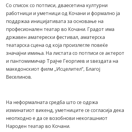
Со список со потписи, дваесетина културни
работници и уметници од Кочани и формално ја
поддржаа иницијативата за основање на
професионален театар во Кочани. Градот има
државен аматерески фестивал, аматерска
театарска сцена од која произлегле повеќе
значајни имиња. На листата со потписи се актерот
и пантомимичар Трајче Георгиев и ѕвездата на
македонскиот филм „Исцелител“, Благој
Веселинов.
На неформалната средба што се одржа
изминатиот викенд, уметниците се согласија дека
неопходно е да се возобнови некогашниот
Народен театар во Кочани.