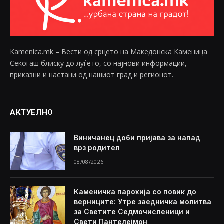
Kamenica.mk – Вести од срцето на Македонска Каменица
Секогаш блиску до луѓето, со најнови информации,
приказни и настани од нашиот град и регионот.
АКТУЕЛНО
Виничанец доби пријава за напад
врз родител
08/08/2026
Каменичка парохија со повик до
верниците: Утре заедничка молитва
за Светите Седмочисленици и
Свети Пантелејмон