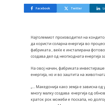
Facebook
Twitter
L
Најголемиот производител на кондито
да користи соларна енергија во процес
фабриката , веќе е инсталирана фотово
создава дел од неопходната енергија з
На овој начин, фабриката инвестираш
енергија, но и во заштита на животнат
„… Македонија како земја е зависна од
многу малку создава енергија од обновл
краток рок можеби е поскапа, но долг