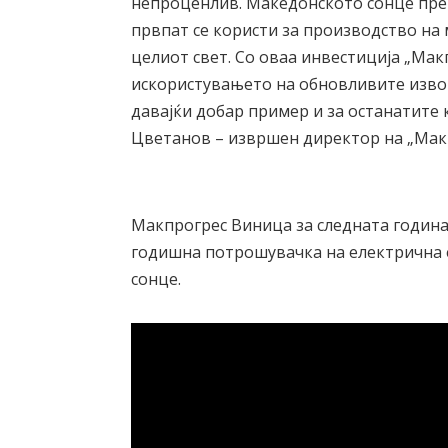
непроценлив. Македонското сонце прек
првпат се користи за производство на 
целиот свет. Со оваа инвестиција „Ма
искористувањето на обновливите извор
давајќи добар пример и за останатите
Цветанов – извршен директор на „Макп
Макпрогрес Виница за следната година
годишна потрошувачка на електрична 
сонце.