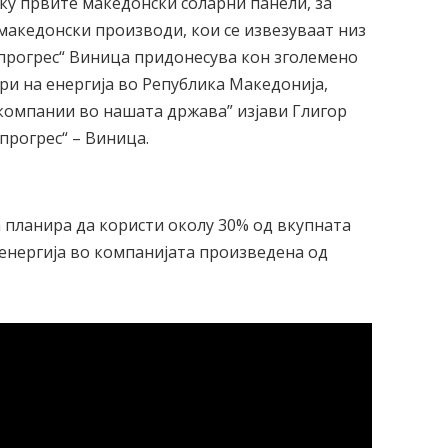
у првите македонски соларни панели, за
македонски производи, кои се извезуваат низ
кпрогрес“ Виница придонесува кон зголемено
и на енергија во Република Македонија,
 компании во нашата држава” изјави Глигор
рогрес“ – Виница.
 планира да користи околу 30% од вкупната
енергија во компанијата произведена од