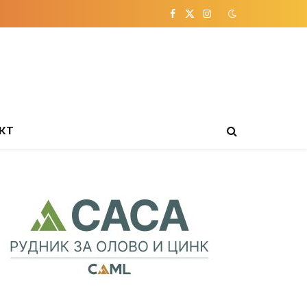
Facebook
X
Instagram
(Twitter)
КТ