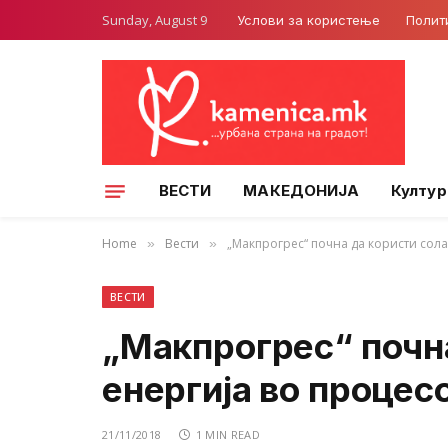
Sunday, August 9
Услови за користење
Полит
ВЕСТИ
МАКЕДОНИЈА
Култур
Home
Вести
„Макпрогрес“ почна да користи сола
»
»
ВЕСТИ
„Макпрогрес“ почн
енергија во процес
21/11/2018
1 MIN READ