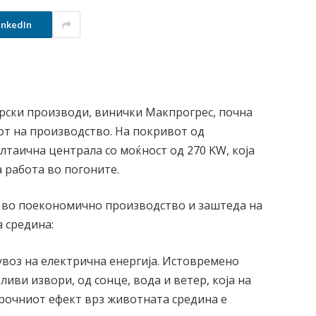
inkedIn
рски производи, винички Макпрогрес, почна
от на производство. На покривот од
лтаична централа со моќност од 270 KW, која
а работа во погоните.
е во поекономично производство и заштеда на
а средина:
 увоз на електрична енергија. Истовремено
иви извори, од сонце, вода и ветер, која на
орочниот ефект врз животната средина е