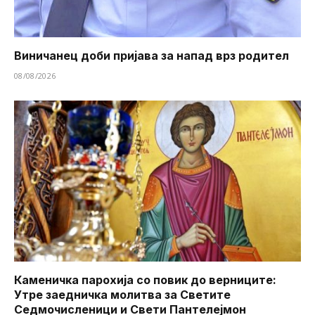
Виничанец доби пријава за напад врз родител
08/08/2026
Каменичка парохија со повик до верниците:
Утре заедничка молитва за Светите
Седмочисленици и Свети Пантелејмон