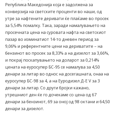
Република Македонија која е задолжена за
конверзија на светските проценти во наши, од
утре за нафтените деривати ќе плаќаме во просек
за 5,54% помалку. Така, заради намалувањето на
просечната цена на суровата нафта на светскиот
пазар во изминатиот 14-то дневен период за
9,06% и референтните цени на дериватите – на
бензинот во просек за 8,33% а на дизелот за 3,66%,
и покрај поскапувањето на доларот за 0,214%
цената на еуросупер БС-95 се намалува за 4,50
денари за литар во однос на досегашната, онаа на
еуросупер БС-98 за 4, а на Еуродизел Д-Е V за 3
денари за литар. Со други бројки кажано,
утрешниот ден ќе го дочекаме со цена од 67
денари за бензинот, 69 за оној од 98 октани и 64,50
денари за дизелот.