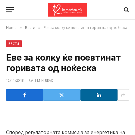
Home
Вести
Еве за колку ќе поевтинат горивата од ноќеска
»
»
ВЕСТИ
Еве за колку ќе поевтинат
горивата од ноќеска
12/11/2018
1 MIN READ
Според регулаторната комисија за енергетика на