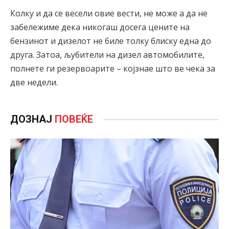
Колку и да се весели овие вести, не може а да не
забележиме дека никогаш досега цените на
бензинот и дизелот не биле толку блиску една до
друга. Затоа, љубители на дизел автомобилите,
полнете ги резервоарите – којзнае што ве чека за
две недели.
ДОЗНАЈ
ПОВЕЌЕ