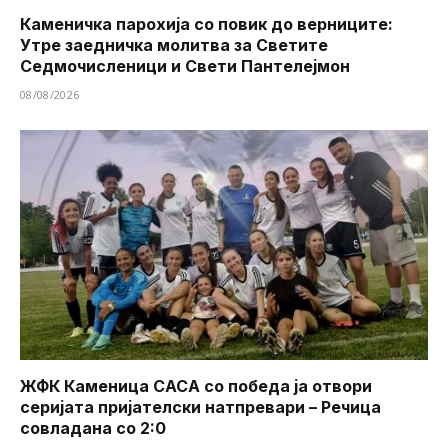
Каменичка парохија со повик до верниците:
Утре заедничка молитва за Светите
Седмочисленици и Свети Пантелејмон
08/08/2026
ЖФК Каменица САСА со победа ја отвори
серијата пријателски натпревари – Речица
совладана со 2:0