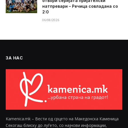
отвори серијата пријателски
натпревари – Речица совладана со
2:0
06/08/2026
ЗА НАС
Kamenica.mk – Вести од срцето на Македонска Каменица
Секогаш блиску до луѓето, со најнови информации,