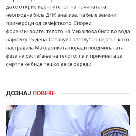
да се открие идентитетот на починатата
неопходна била ДНК анализа, па биле земени
примероци од семејството. Според
форензичарите, телото на Михајлова било во вода
најмалку 15 дена. Останува апсолутно нејасно како
настрадала Македонката поради поодминатата
фаза на распаѓање на телото, па и причината за
смртта ќе биде тешко да се одреди.
ДОЗНАЈ
ПОВЕЌЕ