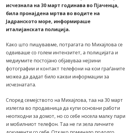
исчезнала на 30 март годинава во Пјаченца,
била пронајдена мртва во водите на
Јадранското море, информираше
италијанската полиција.
Како што пишувавме, потрагата по Михајлова се
одвиваше со голем интензитет, а полицијата и
медиумите постојано објавуваа нејзини
фотографии и контакт телефони на кои граѓаните
можеа да дадат било какви информации за
исчезнатата.
Според семејството на Михајлова, таа на 30 март
излегла во продавница да купи основни работи
неопходни за домот, но со себе носела малку пари
и мобилниот телефон. Таа не ги зела личните
документи со себе. Откако поминало подолго