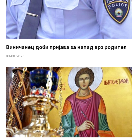
Виничанец доби пријава за напад врз родител
08/08/2026