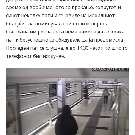
време од вообичаеното за враќање, сопругот и
синот неколку пати и се јавиле на мобилниот
бидејќи таа поминувала низ тежок период.
Светлана им рекла дека нема намера да се враќа,
па ти безуспешно се обидувале да ја предомислат.
Последен пат се слушнале во 14.30 часот по што го
телефонот бил исклучен.