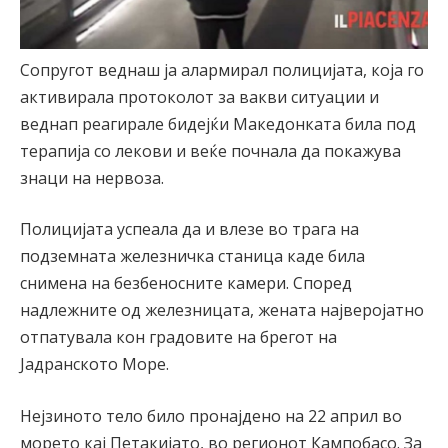
Сопругот веднаш ја алармирал полицијата, која го
активирала протоколот за вакви ситуации и
веднап реагирале бидејќи Македонката била под
терапија со лекови и веќе почнала да покажува
знаци на нервоза.
Полицијата успеала да и влезе во трага на
подземната железничка станица каде била
снимена на безбеносните камери. Според
надлежните од железницата, жената најверојатно
отпатувала кон градовите на брегот на
Јадранското Море.
Нејзиното тело било пронајдено на 22 април во
морето кај Петакијато, во регионот Кампобасо. За