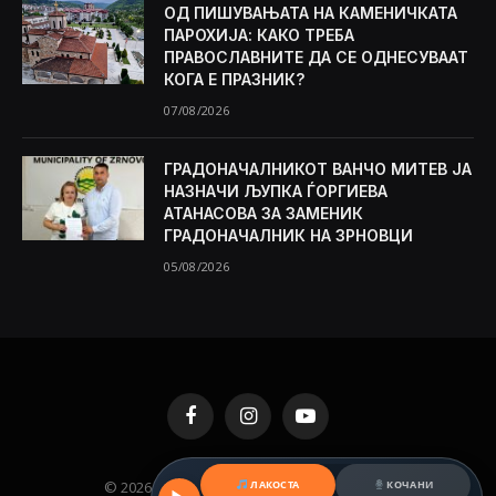
ОД ПИШУВАЊАТА НА КАМЕНИЧКАТА
ПАРОХИЈА: КАКО ТРЕБА
ПРАВОСЛАВНИТЕ ДА СЕ ОДНЕСУВААТ
КОГА Е ПРАЗНИК?
07/08/2026
ГРАДОНАЧАЛНИКОТ ВАНЧО МИТЕВ ЈА
НАЗНАЧИ ЉУПКА ЃОРГИЕВА
АТАНАСОВА ЗА ЗАМЕНИК
ГРАДОНАЧАЛНИК НА ЗРНОВЦИ
05/08/2026
Facebook
Instagram
YouTube
© 2026 KAMENICA.MK. Designed by
MKNET
.
ЛАКОСТА
КОЧАНИ