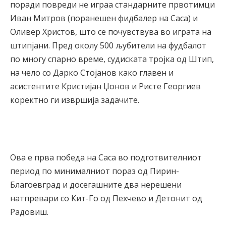
поради повреди не играа стандарните првотимци
Иван Митров (поранешен фидбалер на Саса) и
Оливер Христов, што се почувствува во играта на
штипјани. Пред околу 500 љубители на фудбалот
по многу спарно време, судиската тројка од Штип,
на чело со Дарко Стојанов како главен и
асистентите Кристијан Џонов и Ристе Георгиев
коректно ги извршија задачите.
Ова е прва победа на Саса во подготвителниот
период по минималниот пораз од Пирин-
Благоевград и досегашните два нерешени
натпревари со Кит-Го од Пехчево и Детонит од
Радовиш.