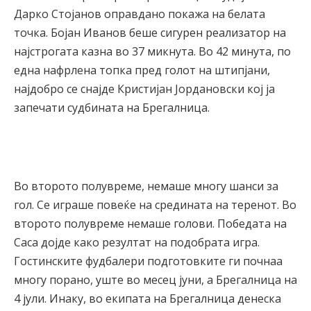
Дарко Стојанов оправдано покажа на белата
точка. Бојан Иванов беше сигурен реализатор на
најстрогата казна во 37 микнута. Во 42 минута, по
една нафрлена топка пред голот на штипјани,
најдобро се снајде Кристијан Јордановски кој ја
запечати судбината на Брегалница.
Во второто полувреме, немаше многу шанси за
гол. Се играше повеќе на средината на теренот. Во
второто полувреме немаше голови. Победата на
Саса дојде како резултат на подобрата игра.
Гостинските фудбалери подготовките ги почнаа
многу порано, уште во месец јуни, а Брегалница на
4 јули. Инаку, во екипата на Брегалница денеска