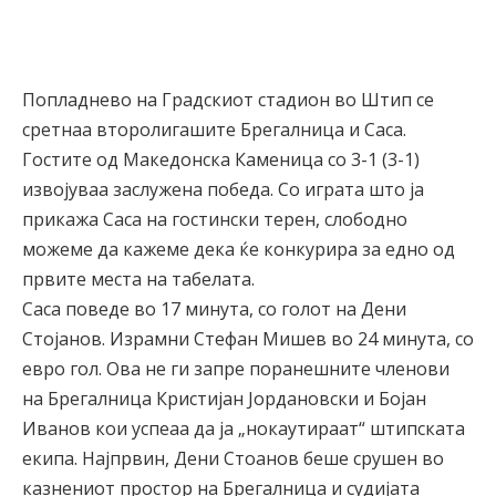
Попладнево на Градскиот стадион во Штип се
сретнаа второлигашите Брегалница и Саса.
Гостите од Македонска Каменица со 3-1 (3-1)
извојуваа заслужена победа. Со играта што ја
прикажа Саса на гостински терен, слободно
можеме да кажеме дека ќе конкурира за едно од
првите места на табелата.
Саса поведе во 17 минута, со голот на Дени
Стојанов. Израмни Стефан Мишев во 24 минута, со
евро гол. Ова не ги запре поранешните членови
на Брегалница Кристијан Јордановски и Бојан
Иванов кои успеаа да ја „нокаутираат“ штипската
екипа. Најпрвин, Дени Стоанов беше срушен во
казнениот простор на Брегалница и судијата