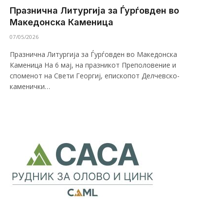
Празнична Литургија за Ѓурѓовден во
Македонска Каменица
07/05/2026
Празнична Литургија за Ѓурѓовден во Македонска
Каменица На 6 мај, на празникот Преполовение и
споменот на Свети Георгиј, епископот Делчевско-
каменички…