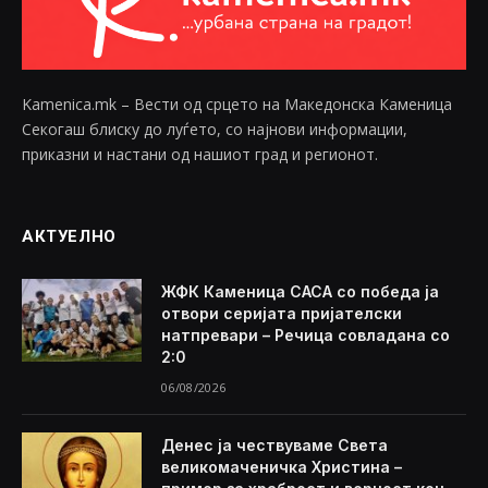
Kamenica.mk – Вести од срцето на Македонска Каменица
Секогаш блиску до луѓето, со најнови информации,
приказни и настани од нашиот град и регионот.
АКТУЕЛНО
ЖФК Каменица САСА со победа ја
отвори серијата пријателски
натпревари – Речица совладана со
2:0
06/08/2026
Денес ја чествуваме Света
великомаченичка Христина –