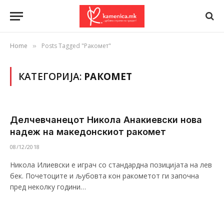
Home
Posts Tagged "Ракомет"
»
КАТЕГОРИЈА:
РАКОМЕТ
Делчевчанецот Никола Анакиевски нова
надеж на македонскиот ракомет
08/12/2018
Никола Илиевски е играч со стандардна позицијата на лев
бек. Почетоците и љубовта кон ракометот ги започна
пред неколку години…