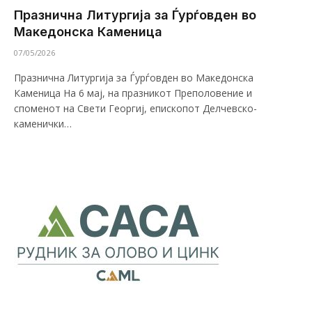
Празнична Литургија за Ѓурѓовден во
Македонска Каменица
07/05/2026
Празнична Литургија за Ѓурѓовден во Македонска
Каменица На 6 мај, на празникот Преполовение и
споменот на Свети Георгиј, епископот Делчевско-
каменички…