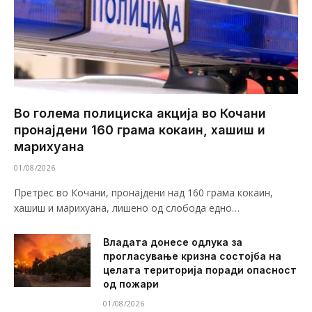
Во голема полициска акција во Кочани
пронајдени 160 грама кокаин, хашиш и
марихуана
01/08/2026
Претрес во Кочани, пронајдени над 160 грама кокаин,
хашиш и марихуана, лишено од слобода едно…
Владата донесе одлука за
прогласување кризна состојба на
целата територија поради опасност
од пожари
01/08/2026