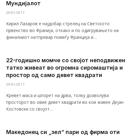
Мундијалот
29/01/2017
Кирил Лазаров е најдобар стрелец на Светското
првенство во Франија, откако и по одигрувањето на
финалниот натпревар помеѓу Франција и…
22-годишно момче со својот неподвижен
татко живеат во огромна сиромаштија и
простор од само девет квадрати
29/01/2017
Кревет маса и шпорет на дрва, толку дозволува
просторот во овие девет квадрати во кои живее Дејан
Костовски со својот…
Македонец си „зел“ пари од фирма оти