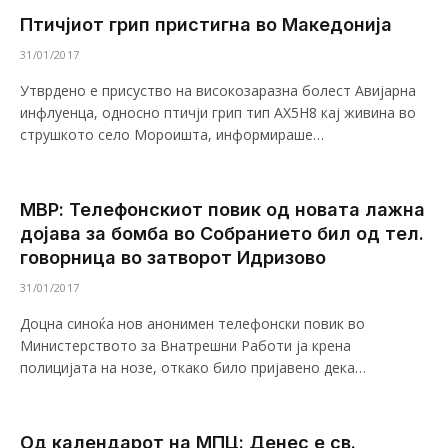
Птичјиот грип пристигна во Македонија
31/01/2017
Утврдено е присуство на високозаразна болест Авијарна
инфлуенца, односно птичји грип тип АХ5Н8 кај живина во
струшкото село Мороишта, информираше…
МВР: Телефонскиот повик од новата лажна
дојава за бомба во Собранието бил од тел.
говорница во затворот Идризово
31/01/2017
Доцна синоќа нов анонимен телефонски повик во
Министерството за Внатрешни Работи ја крена
полицијата на нозе, откако било пријавено дека…
Од календарот на МПЦ: Денес е св.