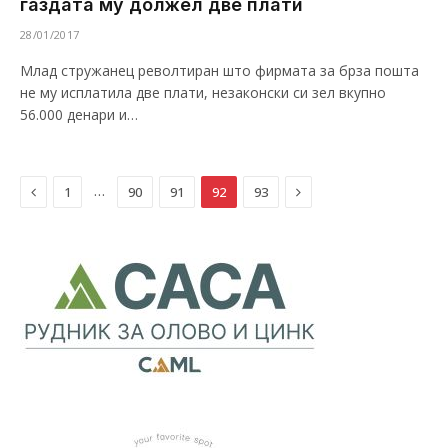
газдата му должел две плати
28/01/2017
Млад стружанец револтиран што фирмата за брза пошта
не му исплатила две плати, незаконски си зел вкупно
56.000 денари и…
Previous
Next
…
1
90
91
92
93