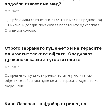
подобри извозот на мед?
30/01/2017
Од Србија лани се извезени 2.145 тони мед во вредност од
9.1 милиони долари, покажуваат податоците од српската
Стопанска комора.…
Строго забрането пушењето и на терасите
од угостителските објекти. Следуваат
драконски казни за угостителите
30/01/2017
Од пред неколку денови речиси во сите угостителски
објекти се забранува пушење и на терасите каде што до
скоро беше…
Кире Лазаров – најдобар стрелец на