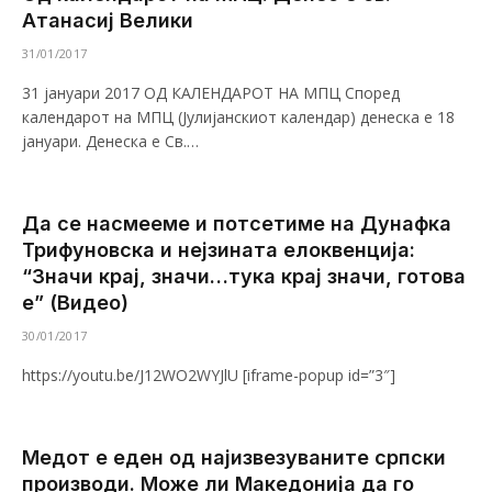
Атанасиј Велики
31/01/2017
31 јануари 2017 ОД КАЛЕНДАРОТ НА МПЦ Според
календарот на МПЦ (Јулијанскиот календар) денеска е 18
јануари. Денеска е Св.…
Да се насмееме и потсетиме на Дунафка
Трифуновска и нејзината елоквенција:
“Значи крај, значи…тука крај значи, готова
е” (Видео)
30/01/2017
https://youtu.be/J12WO2WYJlU [iframe-popup id=”3″]
Медот е еден од најизвезуваните српски
производи. Може ли Македонија да го