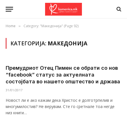
Home
Category: "Македонија" (Page 92)
»
КАТЕГОРИЈА:
МАКЕДОНИЈА
Премудриот Отец Пимен се обрати со нов
“facebook” статус за актуелната
состојбата во нашето општество и држава
31/01/2017
Новост ли е ако кажам дека Христос е долготрпелив и
многумилостив? Не верувам. Сте го сретнале тоа негде
низ книги…