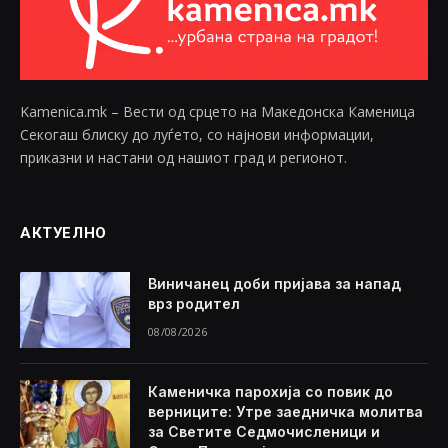
Kamenica.mk – Вести од срцето на Македонска Каменица
Секогаш блиску до луѓето, со најнови информации,
приказни и настани од нашиот град и регионот.
АКТУЕЛНО
Виничанец доби пријава за напад
врз родител
08/08/2026
Каменичка парохија со повик до
верниците: Утре заедничка молитва
за Светите Седмочисленици и