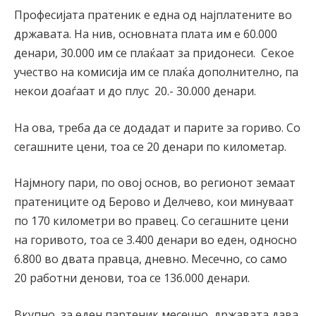
Професијата пратеник е една од најплатените во
државата. На нив, основната плата им е 60.000
денари, 30.000 им се плаќаат за придонеси. Секое
учество на комисија им се плаќа дополнително, па
некои доаѓаат и до плус 20.- 30.000 денари.
На ова, треба да се додадат и парите за гориво. Со
сегашните цени, тоа се 20 денари по километар.
Најмногу пари, по овој основ, во регионот земаат
пратениците од Берово и Делчево, кои минуваат
по 170 километри во правец. Со сегашните цени
на горивото, тоа се 3.400 денари во еден, односно
6.800 во двата правца, дневно. Месечно, со само
20 работни денови, тоа се 136.000 денари.
Вкупно, за еден партеник месечно, државата дава