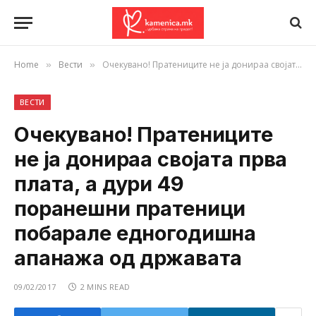
Home
Вести
Очекувано! Пратениците не ја донираа својата прва плата, а дури 49 поранешни пратеници побарале едногодишна апанажа од државата
»
»
ВЕСТИ
Очекувано! Пратениците
не ја донираа својата прва
плата, а дури 49
поранешни пратеници
побарале едногодишна
апанажа од државата
09/02/2017
2 MINS READ