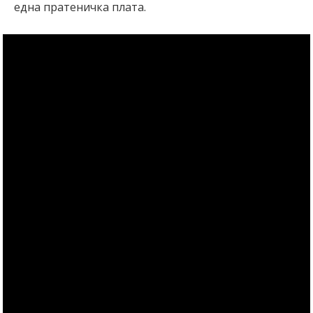
една пратеничка плата.