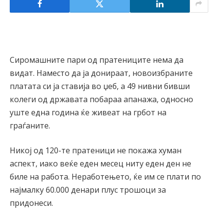
Сиромашните пари од пратениците нема да
видат. Наместо да ја донираат, новоизбраните
платата си ја ставија во џеб, а 49 нивни бивши
колеги од државата побараа апанажа, односно
уште една година ќе живеат на грбот на
граѓаните.
Никој од 120-те пратеници не покажа хуман
аспект, иако веќе еден месец ниту еден ден не
биле на работа. Неработењето, ќе им се плати по
најмалку 60.000 денари плус трошоци за
придонеси.