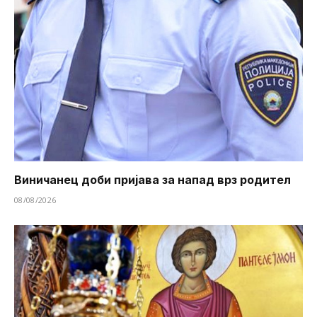
Виничанец доби пријава за напад врз родител
08/08/2026