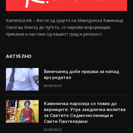
Kamenica.mk – Вести од срцето на Македонска Каменица
Секогаш блиску до луѓето, со најнови информации,
приказни и настани од нашиот град и регионот.
АКТУЕЛНО
Виничанец доби пријава за напад
врз родител
08/08/2026
Каменичка парохија со повик до
верниците: Утре заедничка молитва
за Светите Седмочисленици и
Свети Пантелејмон
08/08/2026