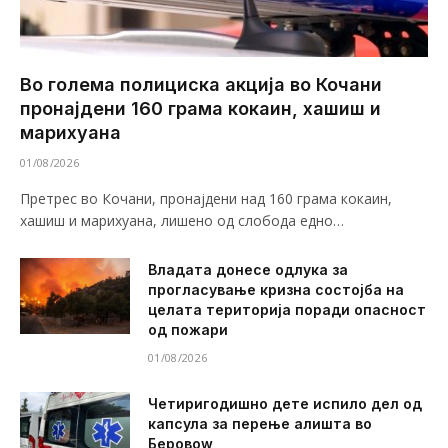
Во голема полициска акција во Кочани
пронајдени 160 грама кокаин, хашиш и
марихуана
01/08/2026
Претрес во Кочани, пронајдени над 160 грама кокаин,
хашиш и марихуана, лишено од слобода едно…
Владата донесе одлука за
прогласување кризна состојба на
целата територија поради опасност
од пожари
01/08/2026
Четиригодишно дете испило дел од
капсула за перење алишта во
Беровоw