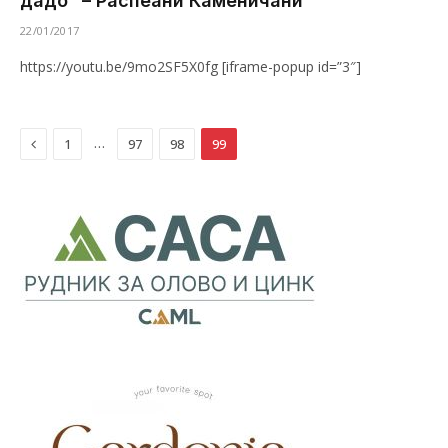
дадо” – Распеани Каменичани
22/01/2017
https://youtu.be/9mo2SF5X0fg [iframe-popup id=”3″]
Previous
…
1
97
98
99