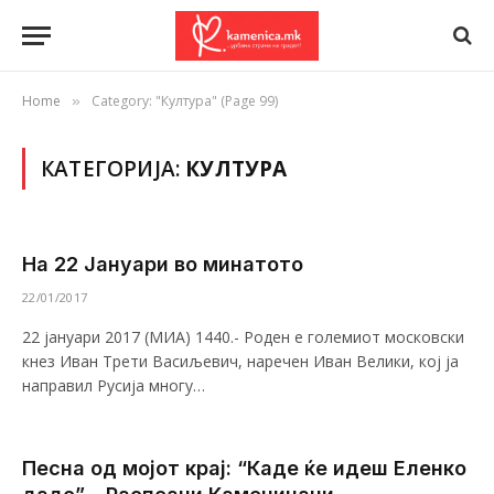
Home
Category: "Култура" (Page 99)
»
КАТЕГОРИЈА:
КУЛТУРА
На 22 Јануари во минатото
22/01/2017
22 јануари 2017 (МИА) 1440.- Роден е големиот московски
кнез Иван Трети Васиљевич, наречен Иван Велики, кој ја
направил Русија многу…
Песна од мојот крај: “Каде ќе идеш Еленко