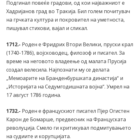
Подгинал повеќе градови, од кои најважниот е
Хадријанов град во Тракија. Бил голем почитувач
на грчката култура и покровител на уметноста,
пишувал стихови, вајал и сликал.
1712.-
Роден е Фридрих Втори Велики, пруски крал
(1740-1786), војсководец, филозоф и писател. За
време на неговото владеење од малата Прусија
создал велесила. Најпознати му се делата
„Мемоарите на Бранденбуршката династија“ и
„Историјата на Седумгодишната војна“. Умрел на
17 август 1786 година.
1732.-
Роден е францускиот писател Пјер Огистен
Карон де Бомарше, предвесник на Француската
револуција. Смело ги критикувал подмитувањето
на судиите и корупцијата.