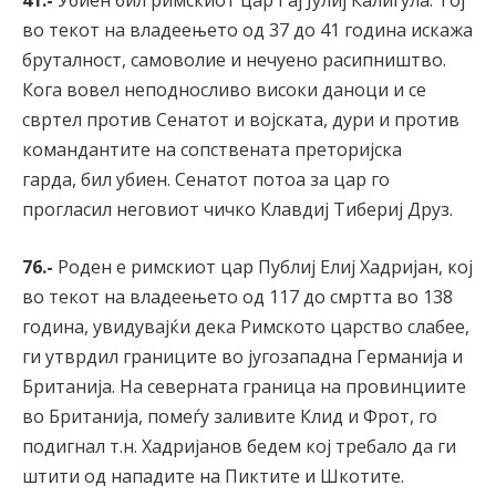
41.-
Убиен бил римскиот цар Гај Јулиј Калигула. Тој
во текот на владеењето од 37 до 41 година искажа
бруталност, самоволие и нечуено расипништво.
Кога вовел неподносливо високи даноци и се
свртел против Сенатот и војската, дури и против
командантите на сопствената преторијска
гарда, бил убиен. Сенатот потоа за цар го
прогласил неговиот чичко Клавдиј Тибериј Друз.
76.-
Роден е римскиот цар Публиј Елиј Хадријан, кој
во текот на владеењето од 117 до смртта во 138
година, увидувајќи дека Римското царство слабее,
ги утврдил границите во југозападна Германија и
Британија. На северната граница на провинциите
во Британија, помеѓу заливите Клид и Фрот, го
подигнал т.н. Хадријанов бедем кој требало да ги
штити од нападите на Пиктите и Шкотите.