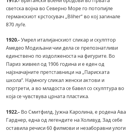
1915.-
Британски воени бродови во Првата
светска војна во Северно Море го потопијле
германскиот крстосувач „Bliher“ во кој загинале
870 луѓе.
1920.-
Умрел италијанскиот сликар и скулптор
Амедео Модиљани чии дела се препознатливи
единствено по издолженоста на фигурите. Во
Париз живеел од 1906 година и е еден од
најзначајните претставници на „Париската
школа“. Најмногу сликал женски актови и
портрети, а во младоста се бавел со скулптура во
која се чувствува црната пластика.
1922.-
Во Смитфилд, Јужна Каролина, е родена Ава
Гарднер, една од легендите на Холивуд. Зад себе
оставила речиси 60 филмови и незаборавни улоги