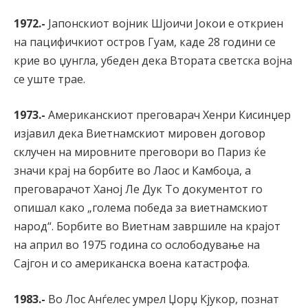
1972.-
Јапонскиот војник Шјоичи Јокои е откриен
на пацифичкиот остров Гуам, каде 28 години се
крие во џунгла, убеден дека Втората светска војна
се уште трае.
1973.-
Американскиот преговарач Хенри Кисинџер
изјавил дека Виетнамскиот мировен договор
склучен на мировните преговори во Париз ќе
значи крај на борбите во Лаос и Камбоџа, а
преговарачот Ханој Ле Дук То документот го
опишал како „голема победа за виетнамскиот
народ“. Борбите во Виетнам завршиле на крајот
на април во 1975 година со ослободување на
Сајгон и со американска воена катастрофа.
1983.-
Во Лос Анѓелес умрел Џорџ Кјукор, познат