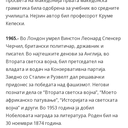
просвета на Македонија првата македонска
граматика била одобрена за учебник во средните
училишта. Нејзин автор бил професорот Круме
Кепески.
1965.-
Во Лондон умрел Винстон Леонард Спенсер
Черчил, британски политичар, државник и
писател. Во најтешките денови за Англија, во
Втората светска војна, бил претседател на
владата и водач на Конзервативна партија.
Заедно со Сталин и Рузвелт дал решавачки
придонес за победата над фашизмот. Негови
познати дела се “Втората светска војна”, “Моето
африканско патување”, “Историјата на светската
војна” и други. Во 1953 година ја добил
Нобеловата награда за литература. Роден бил на
30 ноември 1874 година.