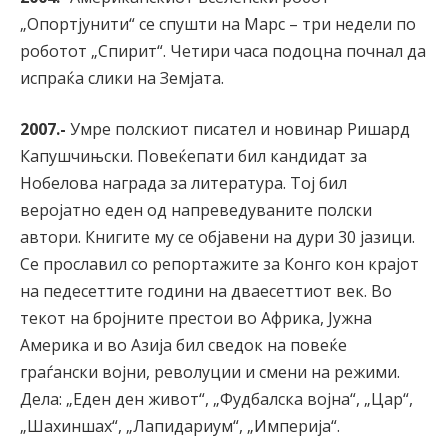
„Опортјунити“ се спушти на Марс – три недели по
роботот „Спирит“. Четири часа подоцна почнал да
испраќа слики на Земјата.
2007.-
Умре полскиот писател и новинар Ришард
Капушчињски. Повеќепати бил кандидат за
Нобелова награда за литература. Тој бил
веројатно еден од напреведуваните полски
автори. Книгите му се објавени на дури 30 јазици.
Се прославил со репортажите за Конго кон крајот
на педесеттите години на дваесеттиот век. Во
текот на бројните престои во Африка, Јужна
Америка и во Азија бил сведок на повеќе
граѓански војни, револуции и смени на режими.
Дела: „Еден ден живот“, „Фудбалска војна“, „Цар“,
„Шахиншах“, „Лапидариум“, „Империја“.