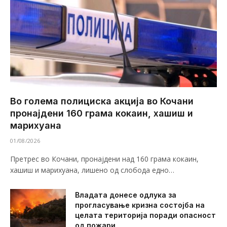
Во голема полициска акција во Кочани
пронајдени 160 грама кокаин, хашиш и
марихуана
01/08/2026
Претрес во Кочани, пронајдени над 160 грама кокаин,
хашиш и марихуана, лишено од слобода едно…
Владата донесе одлука за
прогласување кризна состојба на
целата територија поради опасност
од пожари