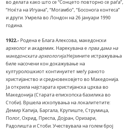
во делата како што се “Сонцето повторно се раѓа”,
“Ноќта на Игуана”, “Могамбо”, “Босонога контеса”
и други. Умрела во Лондон на 26 јануари 1990
година.
1922.-
Родена е Блага Алексова, македонски
археолог и академик. Нарекувана е
прва дама на
македонската археологија
.Нејзините истражувања
биле насочени кон докажување на
културолошкиот континуитет меѓу раното
христијанство и средновековјето во Македонија.
Ја открила најстарата христијанска црква во
Македонија (Старата епископска базилика во
Стоби). Вршела ископувања на локалитетите:
Демир Капија, Баргала, Крупиште, Струмица,
Полог, Охрид, Преспа, Дојран, Оризари,
Радолишта и Стоби. Учествувала на голем број