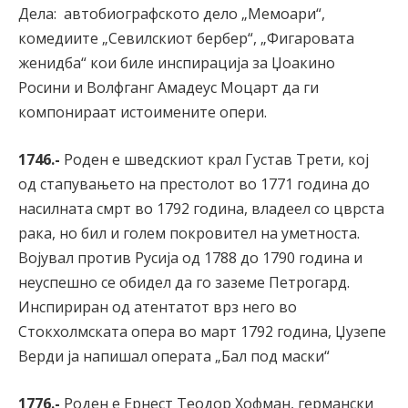
Дела: автобиографското дело „Мемоари“,
комедиите „Севилскиот бербер“, „Фигаровата
женидба“ кои биле инспирација за Џоакино
Росини и Волфганг Амадеус Моцарт да ги
компонираат истоимените опери.
1746.-
Роден е шведскиот крал Густав Трети, кој
од стапувањето на престолот во 1771 година до
насилната смрт во 1792 година, владеел со цврста
рака, но бил и голем покровител на уметноста.
Војувал против Русија од 1788 до 1790 година и
неуспешно се обидел да го заземе Петрогард.
Инспириран од атентатот врз него во
Стокхолмската опера во март 1792 година, Џузепе
Верди ја напишал операта „Бал под маски“
1776.-
Роден е Ернест Теодор Хофман, германски