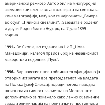
американски режисер. Автор бил на многубројни
филмови кои влегле во антологијата на светската
кинематографија, меѓу кои се најпознати „Вечера
во осум“, „Плинска светлина“, „Ѕвездата е родена“
и други. Роден бил во Њујорк, на 7 јули 1899
година.
1991.-
Во Скопје, во издание на НИП „Нова
Македонија“, излегол првиот број на независниот
македонски неделник „Пулс“.
1996.-
Варшавскиот воен обвинител официјално ја
отворил истрагата врз претседателот на владата
на Полска Јузеф Олексиј, поради негова наводна
шпионска активност за сметка на Москва, што
дополнително се покажало како лажно обвинение
заради елиминација на политичките противници