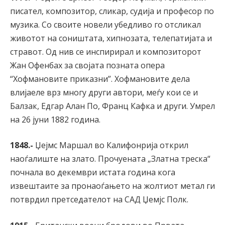
писател, композитор, сликар, судија и професор по
музика. Со своите новели убедливо го отсликал
животот на соништата, хипнозата, телепатијата и
стравот. Од нив се инспирирал и композиторот
Жан Офенбах за својата позната опера
“Хофмановите приказни”. Хофмановите дела
влијаеле врз многу други автори, меѓу кои се и
Балзак, Едгар Алан По, Франц Кафка и други. Умрел
на 26 јуни 1882 година.
1848.-
Џејмс Маршал во Калифонрија открил
наоѓалиште на злато. Прочуената „Златна треска“
почнала во декември истата година кога
извештаите за пронаоѓањето на жолтиот метал ги
потврдил претседателот на САД Џемјс Полк.