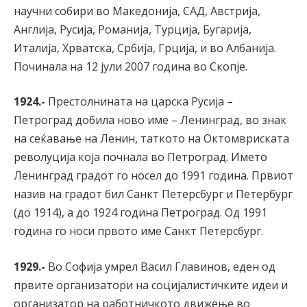
научни собири во Македонија, САД, Австрија,
Англија, Русија, Романија, Турција, Бугарија,
Италија, Хрватска, Србија, Грција, и во Албанија.
Починала на 12 јули 2007 година во Скопје.
1924.-
Престолнината на царска Русија –
Петроград добила ново име – Ленинград, во знак
на сеќавање на Ленин, таткото на Октомвриската
револуција која почнала во Петроград. Името
Ленинград градот го носел до 1991 година. Првиот
назив на градот бил Санкт Петерсбург и Петербург
(до 1914), а до 1924 година Петроград. Од 1991
година го носи првото име Санкт Петерсбург.
1929.-
Во Софија умрел Васил Главинов, еден од
првите организатори на социјалистичките идеи и
организатор на работничкото движење во