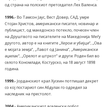
од страна на полскиот претседател Лех Валенса.
1996.-
Во Тамсон Јаус, Вест Довер, САД, умре
Стојан Христов, американски писател, новинар и
публицист, од македонско потекло, почесен член
на Друштвото на писателите на Македонија. Меѓу
другото, автор е на книгите „Херои и убијци“, „Ова
е мојата земја“, „Лавот од Јанина“, „Американски
аџилак“, „Орелот и штркот“ и други. Роден бил во
селото Кономлади, Костурско, на 18 август 1898
година.
1999.-
Јорданскиот крал Хусеин потпишал декрет
со кој постариот син Абдулах го одредил за
наследник на престолот.
2004.-
Американскиот вселенски робот