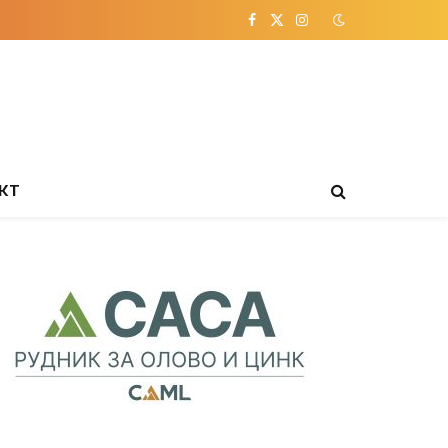
Facebook
X
Instagram
(Twitter)
КТ