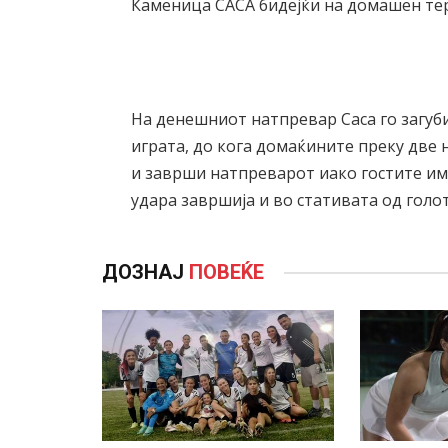
Каменица САСА бидејќи на домашен тер
На денешниот натпревар Саса го загуб
играта, до кога домаќините преку две 
и заврши натпреварот иако гостите има
удара завршија и во стативата од гол
ДОЗНАЈ
ПОВЕЌЕ