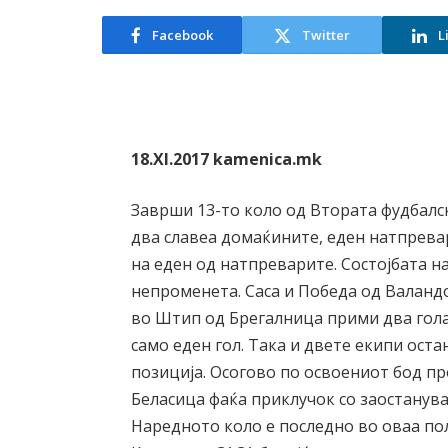
Facebook
Twitter
L
18.XI.2017 kamenica.mk
Заврши 13-то коло од Втората фудбалск
два славеа домаќините, еден натпрева
на еден од натпреварите. Состојбата н
непроменета. Саса и Победа од Валанд
во Штип од Брегалница прими два гола
само еден гол. Така и двете екипи остан
позиција. Осогово по освоениот бод п
Беласица фаќа приклучок со заостанува
Наредното коло е последно во оваа пол