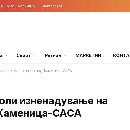
тика за колачиња
Импресум
а
Спорт
Регион
МАРКЕТИНГ
КОНТА
ање на домашен терен од Каменица-САСА
воли изненадување на
 Каменица-САСА