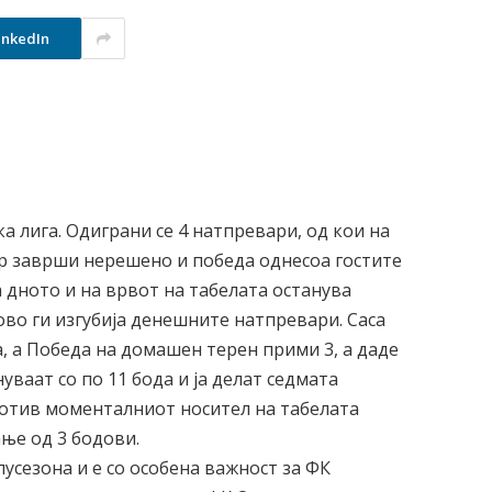
inkedIn
а лига. Одиграни се 4 натпревари, од кои на
р заврши нерешено и победа однесоа гостите
а дното и на врвот на табелата останува
ово ги изгубија денешните натпревари. Саса
, а Победа на домашен терен прими 3, а даде
уваат со по 11 бода и ја делат седмата
ротив моменталниот носител на табелата
ње од 3 бодови.
усезона и е со особена важност за ФК