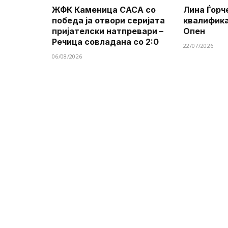
ЖФК Каменица САСА со
Лина Ѓорч
победа ја отвори серијата
квалифик
пријателски натпревари –
Опен
Речица совладана со 2:0
22/07/2026
06/08/2026