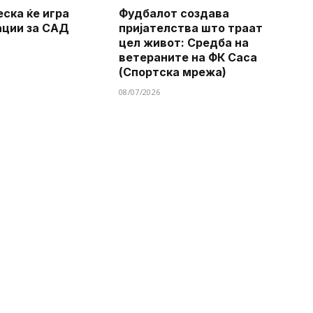
еска ќе игра
Фудбалот создава
ации за САД
пријателства што траат
цел живот: Средба на
ветераните на ФК Саса
(Спортска мрежа)
08/07/2026