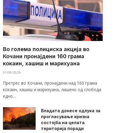
Во голема полициска акција во
Кочани пронајдени 160 грама
кокаин, хашиш и марихуана
01/08/2026
Претрес во Кочани, пронајдени над 160 грама
кокаин, хашиш и марихуана, лишено од слобода
едно…
Владата донесе одлука за
прогласување кризна
состојба на целата
територија поради