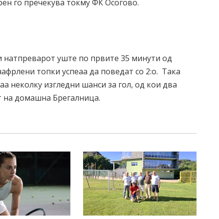
ен го пречекува токму ФК Осогово.
и натпреварот уште по првите 35 минути од
нафрлени топки успеаа да поведат со 2:о. Така
а неколку изгледни шанси за гол, од кои два
от на домашна Брегалница.