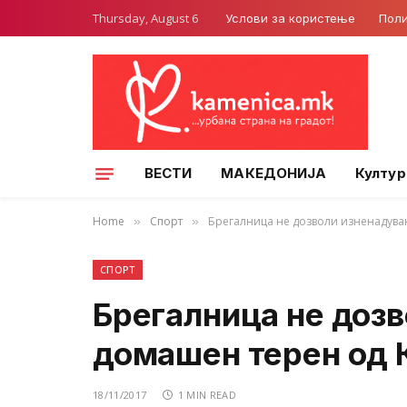
Thursday, August 6
Услови за користење
Поли
ВЕСТИ
МАКЕДОНИЈА
Култур
Home
Спорт
Брегалница не дозволи изненадув
»
»
СПОРТ
Брегалница не доз
домашен терен од
18/11/2017
1 MIN READ