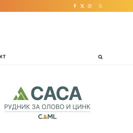
Facebook
X
Instagram
(Twitter)
КТ