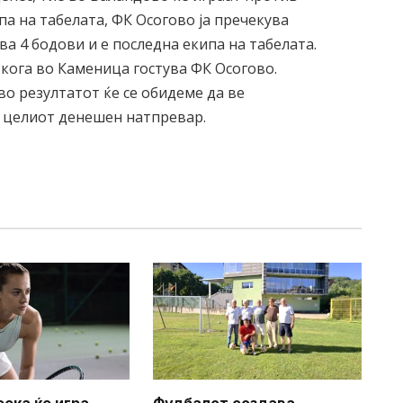
а на табелата, ФК Осогово ја пречекува
ва 4 бодови и е последна екипа на табелата.
 кога во Каменица гостува ФК Осогово.
о резултатот ќе се обидеме да ве
а целиот денешен натпревар.