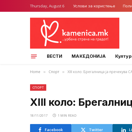
Thursday, August 6
Услови за користење
Поли
ВЕСТИ
МАКЕДОНИЈА
Култур
Home
Спорт
XIII коло: Брегалница ја пречекува 
»
»
СПОРТ
XIII коло: Брегални
18/11/2017
1 MIN READ
Facebook
Twitter
L