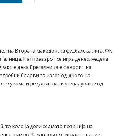
дел на Втората македонска фудбалска лига, ФК
галница. Натпреварот се игра денес, недела
. Факт е дека Брегалница е фаворит на
потребни бодови за излез од дното на
 очекуваме и резултатско изненадување од
-то коло ја дели седмата позиција на
енес, тие во Валандово ќе играат против