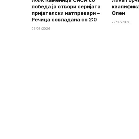
ЖФК Каменица САСА со
Лина Ѓорч
победа ја отвори серијата
квалифик
пријателски натпревари –
Опен
Речица совладана со 2:0
22/07/2026
06/08/2026