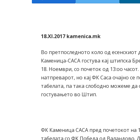
18.XI.2017 kamenica.mk
Во претпоследното коло од есенскиот 
Каменица-САСА гостува кај штипска Бре
18. Ноември, со почеток од 13:оо часот
натпреварот, но кај ФК Саса очајно се 
табелата, па така слободно можеме да
гостувањето во Штип.
ФК Каменица САСА пред почетокот на 13
табелата со ФК Победа од Валандово. Д