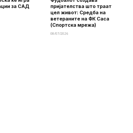
еска ќе игра
Фудбалот создава
ации за САД
пријателства што траат
цел живот: Средба на
ветераните на ФК Саса
(Спортска мрежа)
08/07/2026