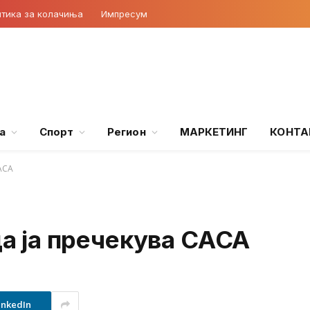
тика за колачиња
Импресум
а
Спорт
Регион
МАРКЕТИНГ
КОНТА
САСА
ца ја пречекува САСА
inkedIn