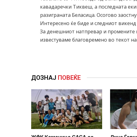
кавадаречки Тиквеш, а последната екип
разиграната Беласица. Осогово заостну
Интересено ќе биде и следниот викенд
За денешниот натпревар и промените в
известуваме благовремено во текот н
ДОЗНАЈ
ПОВЕЌЕ