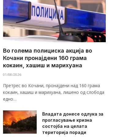
Во голема полициска акција во
Кочани пронајдени 160 грама
кокаин, хашиш и марихуана
01/08/2026
Претрес во Кочани, пронајдени над 160 грама
кокаин, хашиш и марихуана, лишено од слобода
едно…
Владата донесе одлука за
прогласување кризна
состојба на целата
територија поради