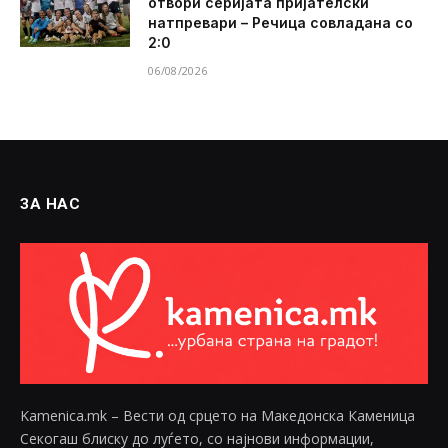
отвори серијата пријателски
натпревари – Речица совладана со
2:0
06/08/2026
ЗА НАС
Kamenica.mk – Вести од срцето на Македонска Каменица
Секогаш блиску до луѓето, со најнови информации,