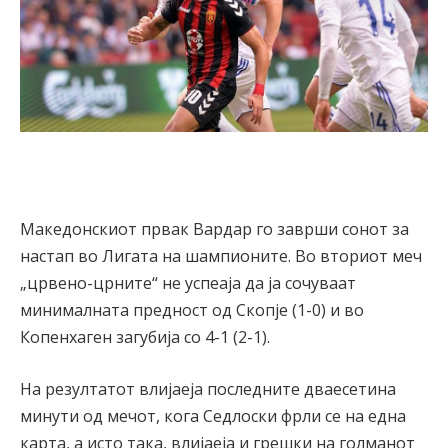
Македонскиот првак Вардар го заврши сонот за
настап во Лигата на шампионите. Во вториот меч
„црвено-црните“ не успеаја да ја сочуваат
минималната предност од Скопје (1-0) и во
Копенхаген загубија со 4-1 (2-1).
На резултатот влијаеја последните дваесетина
минути од мечот, кога Седлоски фрли се на една
карта, а исто така, влијаеја и грешки на голманот