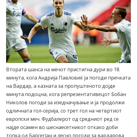
Втората шанса на мечот пристигна дури во 18.
минута, кога Андрија Павловиќ ја погоди пречката
на Вардар, а казната за пропуштеното дојде
минута подоцна, кога репрезентативецот Бобан
Николов погоди за изедначување и ја продолжи
одличната гол-серија, со трет гол на четвртиот
европски меч. Фудбалерот од средниот ред се
најде осамен во шеснаесетникот откако доби
топка од Барсегјан и лесно погоди за вардарова