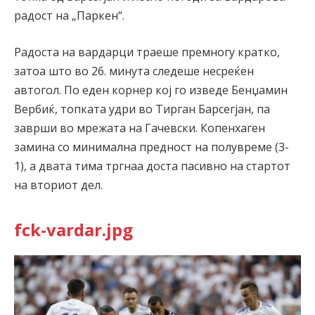
радост на „Паркен“.
Радоста на вардарци траеше премногу кратко,
затоа што во 26. минута следеше несреќен
автогол. По еден корнер кој го изведе Бенџамин
Вербиќ, топката удри во Тирган Барсегјан, па
заврши во мрежата на Гачевски. Копенхаген
замина со минимална предност на полувреме (3-
1), а двата тима тргнаа доста пасивно на стартот
на вториот дел.
fck-vardar.jpg