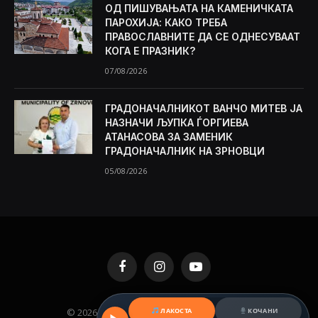
ОД ПИШУВАЊАТА НА КАМЕНИЧКАТА
ПАРОХИЈА: КАКО ТРЕБА
ПРАВОСЛАВНИТЕ ДА СЕ ОДНЕСУВААТ
КОГА Е ПРАЗНИК?
07/08/2026
ГРАДОНАЧАЛНИКОТ ВАНЧО МИТЕВ ЈА
НАЗНАЧИ ЉУПКА ЃОРГИЕВА
АТАНАСОВА ЗА ЗАМЕНИК
ГРАДОНАЧАЛНИК НА ЗРНОВЦИ
05/08/2026
Facebook
Instagram
YouTube
© 2026 KAMENICA.MK. Designed by
MKNET
.
ЛАКОСТА
КОЧАНИ