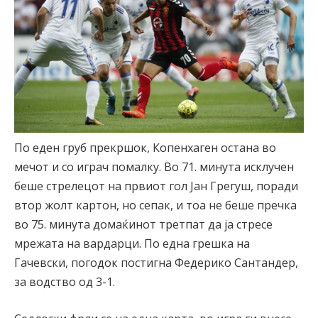
По еден груб прекршок, Копенхаген остана во
мечот и со играч помалку. Во 71. минута исклучен
беше стрелецот на првиот гол Јан Грегуш, поради
втор жолт картон, но сепак, и тоа не беше пречка
во 75. минута домаќинот третпат да ја стресе
мрежата на вардарци. По една грешка на
Гачевски, погодок постигна Федерико Сантандер,
за водство од 3-1.