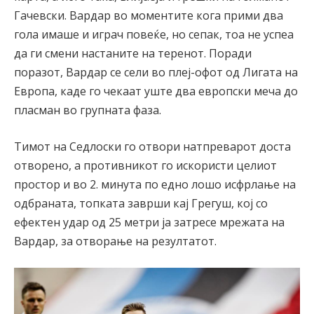
Гачевски. Вардар во моментите кога прими два
гола имаше и играч повеќе, но сепак, тоа не успеа
да ги смени настаните на теренот. Поради
поразот, Вардар се сели во плеј-офот од Лигата на
Европа, каде го чекаат уште два европски меча до
пласман во групната фаза.
Тимот на Седлоски го отвори натпреварот доста
отворено, а противникот го искористи целиот
простор и во 2. минута по едно лошо исфрлање на
одбраната, топката заврши кај Грегуш, кој со
ефектен удар од 25 метри ја затресе мрежата на
Вардар, за отворање на резултатот.