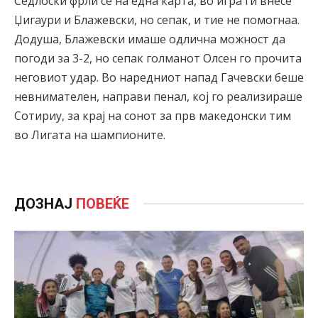
Седлоски фрли се на една карта, во игра ги внесе
Џигаури и Блажевски, но сепак, и тие не помогнаа.
Додуша, Блажевски имаше одлична можност да
погоди за 3-2, но сепак голманот Олсен го прочита
неговиот удар. Во наредниот напад Гачевски беше
невнимателен, направи пенал, кој го реализираше
Сотириу, за крај на сонот за прв македонски тим
во Лигата на шампионите.
ДОЗНАЈ
ПОВЕЌЕ