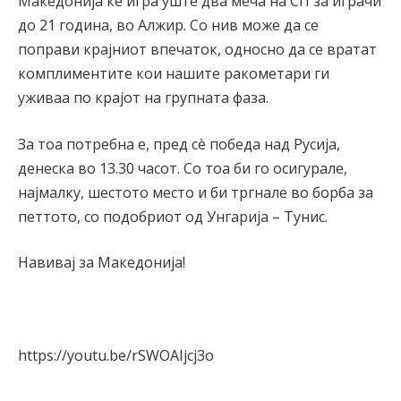
Македонија ќе игра уште два меча на СП за играчи
до 21 година, во Алжир. Со нив може да се
поправи крајниот впечаток, односно да се вратат
комплиментите кои нашите ракометари ги
уживаа по крајот на групната фаза.
За тоа потребна е, пред сè победа над Русија,
денеска во 13.30 часот. Со тоа би го осигурале,
најмалку, шестото место и би тргнале во борба за
петтото, со подобриот од Унгарија – Тунис.
Навивај за Македонија!
https://youtu.be/rSWOAIjcj3o