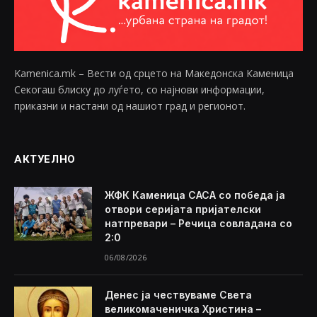
Kamenica.mk – Вести од срцето на Македонска Каменица
Секогаш блиску до луѓето, со најнови информации,
приказни и настани од нашиот град и регионот.
АКТУЕЛНО
ЖФК Каменица САСА со победа ја
отвори серијата пријателски
натпревари – Речица совладана со
2:0
06/08/2026
Денес ја чествуваме Света
великомаченичка Христина –