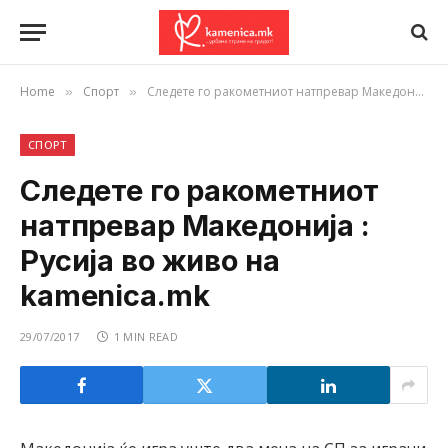
Home
Спорт
Следете го ракометниот натпревар Македонија : Русија во живо на kamenica.mk
»
»
СПОРТ
Следете го ракометниот
натпревар Македонија :
Русија во живо на
kamenica.mk
29/07/2017
1 MIN READ