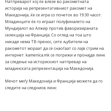
Натпреварот кој ќе влезе во ракометната
историја на репрезентативниот ракомет на
Македонија, ќе се игра со почеток во 19:30 часот.
Младинците ќе го играат полуфиналето на
Мундијалот во Алжир против фаворизираната
селекција на Франција. Со оглед на тоа што
никаде нема ТВ пренос, сите љубители на
ракометот мораат да се снаоѓаат со лајв стрим на
интернет. kamenica.mk се погрижи и пронајде линк
за следење на историскиот натпревар на
младинската репрезентација на Македонија.
Мечот меѓу Македонија и Франција можете да го
следите на следниов линк: