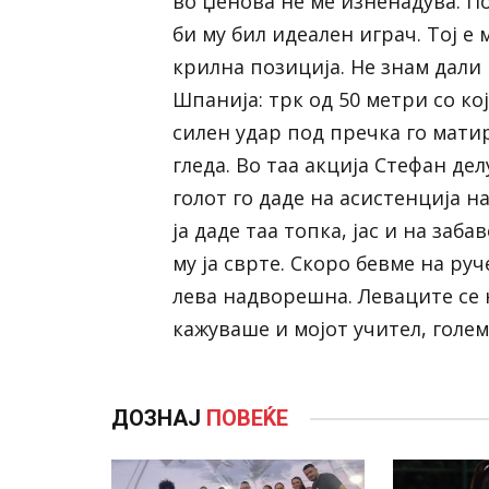
во Џенова не ме изненадува. По
би му бил идеален играч. Тој е 
крилна позиција. Не знам дали
Шпанија: трк од 50 метри со ко
силен удар под пречка го мати
гледа. Во таа акција Стефан д
голот го даде на асистенција н
ја даде таа топка, јас и на заб
му ја сврте. Скоро бевме на руч
лева надворешна. Леваците се 
кажуваше и мојот учител, голем
ДОЗНАЈ
ПОВЕЌЕ