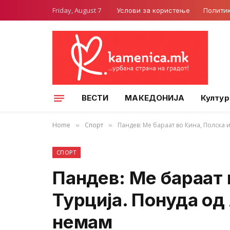
Friday, August 7
Услови за користење
Полити
ВЕСТИ
МАКЕДОНИЈА
Култур
Home
Спорт
Пандев: Ме бараат во Кина, Полска 
»
»
СПОРТ
Пандев: Ме бараат 
Турција. Понуда од
немам