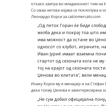
откако заигра во младинскиот тим на И
Со оваа негова изјава се поклопува и 
Леонардо Корси за calciomercato.com.
„Од петок Горан ќе биде слободе
желба дека и покрај тоа што им
има можност да остане во Џенов
односот со клубот, играчите, н
Иван Јуриќ имаат взаемна почи
стартот од сезоната кога не му
тој на крајот од сезоната пост
Џенова во елитата“, вели мена
Инаку Корси му е менаџер и на Стефан 
дека токму Џенова е заинтересирана за
„Не сум добил официјална понуд