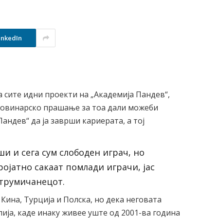
inkedIn
 сите идни проекти на „Академија Пандев“,
овинарско прашање за тоа дали можеби
андев“ да ја заврши кариерата, а тој
и и сега сум слободен играч, но
ројатно сакаат помлади играчи, јас
Струмичанецот.
Кина, Турција и Полска, но дека неговата
лија, каде инаку живее уште од 2001-ва година