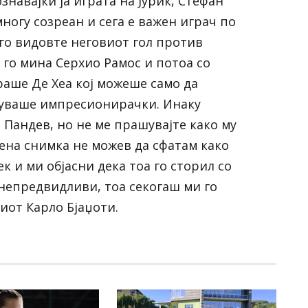
знавајќи ја играта на Јуриќ, Стефан
многу созреан и сега е важен играч по
 го видовте неговиот гол против
ј го мина Серхио Рамос и потоа со
раше Де Хеа кој можеше само да
елуваше импресионирачки. Инаку
а Пандев, но не ме прашувајте како му
авена снимка не можев да сфатам како
ек и ми објасни дека тоа го сторил со
непредвидливи, тоа секогаш ми го
иот Карло Бјаџоти.