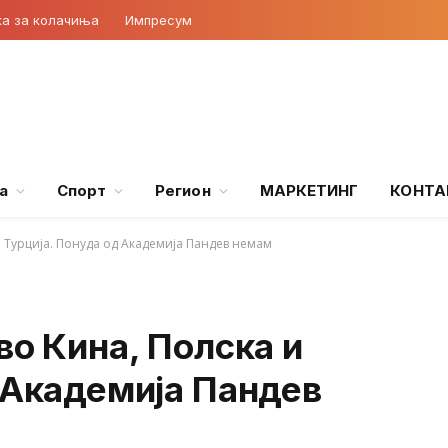
ка за колачиња
Импресум
а
Спорт
Регион
МАРКЕТИНГ
КОНТА
и Турција. Понуда од Академија Пандев немам
во Кина, Полска и
 Академија Пандев