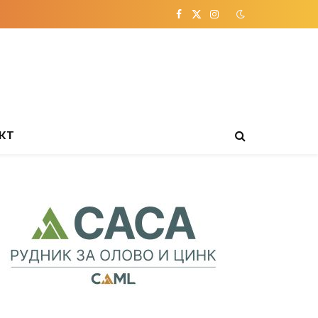
Facebook
X
Instagram
(Twitter)
КТ