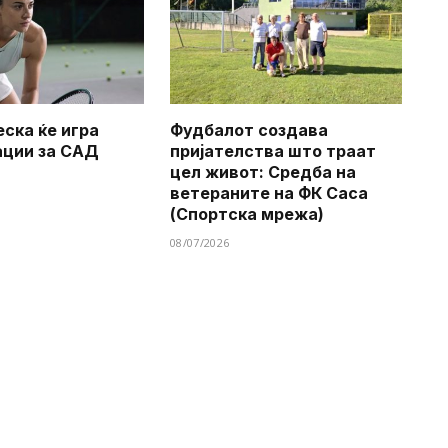
еска ќе игра
Фудбалот создава
ации за САД
пријателства што траат
цел живот: Средба на
ветераните на ФК Саса
(Спортска мрежа)
08/07/2026