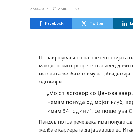
27/06/2017
2 MINS READ
Facebook
Twitter
L
По завршувањето на презентацијата на
македонскиот репрезентативец доби н
неговата желба е токму во „Академија П
одговори:
„Мојот договор со Џенова заврш
немам понуда од мојот клуб, ве
имам 34 години“, се пошегува 
Пандев потоа рече дека има понуди од 
желба е кариерата да ја заврши во Ита