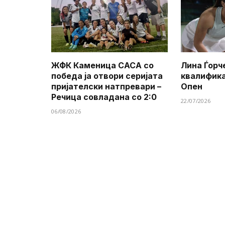
ЖФК Каменица САСА со
Лина Ѓорч
победа ја отвори серијата
квалифик
пријателски натпревари –
Опен
Речица совладана со 2:0
22/07/2026
06/08/2026