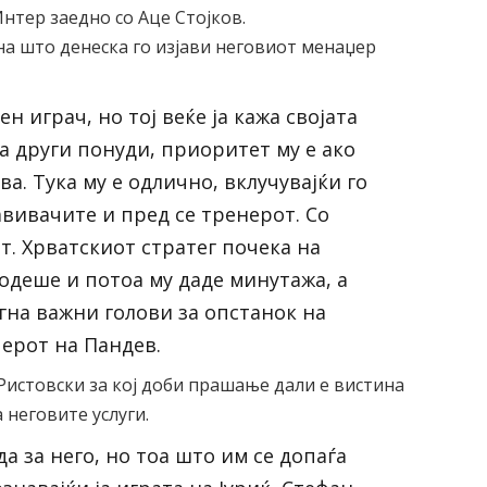
нтер заедно со Аце Стојков.
она што денеска го изјави неговиот менаџер
н играч, но тој веќе ја кажа својата
а други понуди, приоритет му е ако
а. Тука му е одлично, вклучувајќи го
авивачите и пред се тренерот. Со
т. Хрватскиот стратег почека на
 одеше и потоа му даде минутажа, а
игна важни голови за опстанок на
џерот на Пандев.
Ристовски за кој доби прашање дали е вистина
 неговите услуги.
а за него, но тоа што им се допаѓа