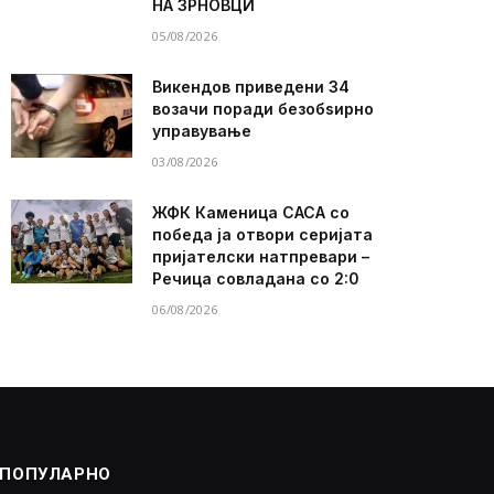
НА ЗРНОВЦИ
05/08/2026
Викендов приведени 34
возачи поради безобѕирно
управување
03/08/2026
ЖФК Каменица САСА со
победа ја отвори серијата
пријателски натпревари –
Речица совладана со 2:0
06/08/2026
ПОПУЛАРНО