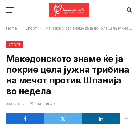
Home
Спорт
Македонското знаме ќе ја покрие цела јужна трибина на мечот против Шпанија во недела
»
»
СПОРТ
Македонското знаме ќе ја
покрие цела јужна трибина
на мечот против Шпанија
во недела
08/06/2017
1 MIN READ