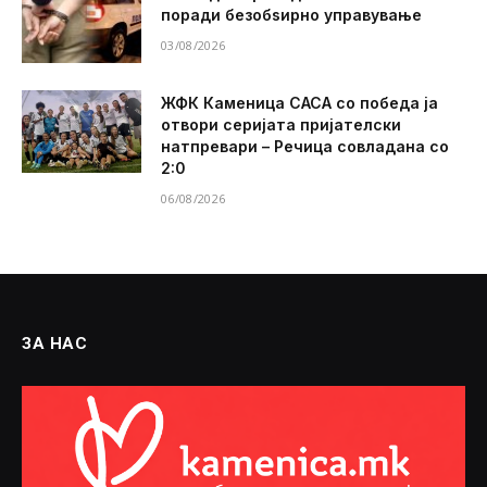
поради безобѕирно управување
03/08/2026
ЖФК Каменица САСА со победа ја
отвори серијата пријателски
натпревари – Речица совладана со
2:0
06/08/2026
ЗА НАС