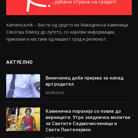
Kamenica.mk – Вести од срцето на Македонска Каменица
Секогаш блиску до луѓето, со најнови информации,
приказни и настани од нашиот град и регионот.
АКТУЕЛНО
Виничанец доби пријава за напад
врз родител
08/08/2026
Каменичка парохија со повик до
верниците: Утре заедничка молитва
за Светите Седмочисленици и
Свети Пантелејмон