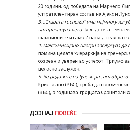
20 години, од победата на Марчело Лип
ултраталентиран состав на Ајакс и Луис
3. „Старата госпожа“ има најмногу изг
натпреварувањето-
Јуве досега земал 
шампионите и само 2 пати успеал да г
4. Максимилијано Алегри заслужува да 
помина целата хиерархија на тренерска
созреан и уверен во успехот. Триумф з
целосно заслужен.
5. Во редовите на Јуве игра „подоброто
Кристијано (BBC), треба да напоменеме 
(BBC), а годинава тројцата бранители 
ДОЗНАЈ
ПОВЕЌЕ