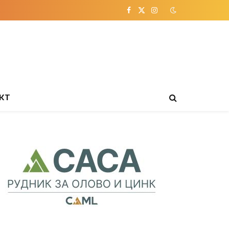
Facebook
X
Instagram
(Twitter)
КТ