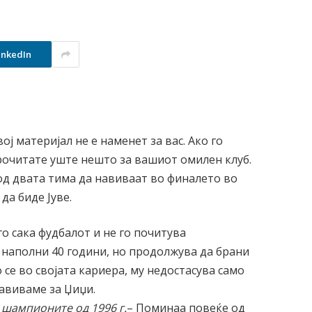
inkedIn
ој материјал не е наменет за вас. Ако го
 прочитате уште нешто за вашиот омилен клуб.
 од двата тима да навиваат во финалето во
да биде Јуве.
го сака фудбалот и не го почитува
 наполни 40 години, но продолжува да брани
се во својата кариера, му недостасува само
навиваме за Џиџи.
а шампионите од 1996 г.
– Поминаа повеќе од