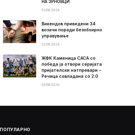
НА ЗРНОВЦИ
05/08/2026
Викендов приведени 34
возачи поради безобѕирно
управување
03/08/2026
ЖФК Каменица САСА со
победа ја отвори серијата
пријателски натпревари –
Речица совладана со 2:0
06/08/2026
ПОПУЛАРНО