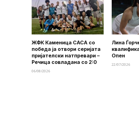
ЖФК Каменица САСА со
Лина Ѓорч
победа ја отвори серијата
квалифик
пријателски натпревари –
Опен
Речица совладана со 2:0
22/07/2026
06/08/2026