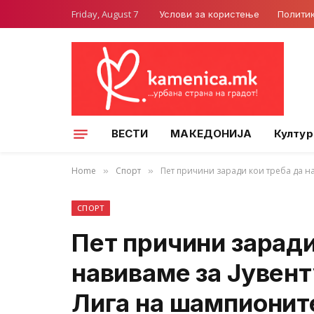
Friday, August 7
Услови за користење
Полити
ВЕСТИ
МАКЕДОНИЈА
Култур
Home
Спорт
Пет причини заради кои треба да н
»
»
СПОРТ
Пет причини заради
навиваме за Јувент
Лига на шампионит