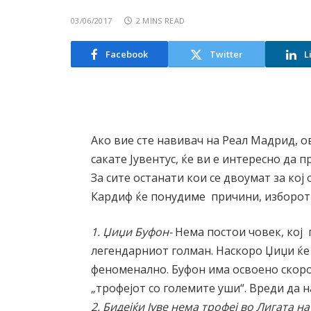
03/06/2017
2 MINS READ
Facebook
Twitter
L
Ако вие сте навивач на Реал Мадрид, ов
сакате Јувентус, ќе ви е интересно да
За сите останати кои се двоумат за кој
Кардиф ќе понудиме причини, изборот 
1. Џиџи Буфон-
Нема постои човек, кој 
легендарниот голман. Наскоро Џиџи ќе
феноменално. Буфон има освоено скоро 
„трофејот со големите уши“. Вреди да 
2. Бидејќи Јуве нема трофеј во Лигата н