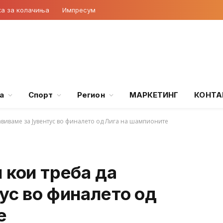
ка за колачиња
Импресум
а
Спорт
Регион
МАРКЕТИНГ
КОНТА
авиваме за Јувентус во финалето од Лига на шампионите
 кои треба да
ус во финалето од
е