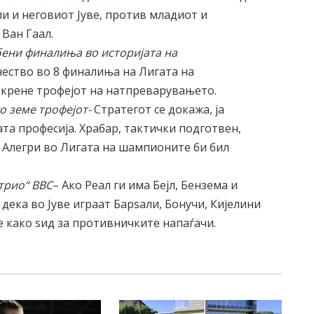
и и неговиот Јуве, против младиот и
 Ван Гаал.
убени финалиња во историјата на
учество во 8 финалиња на Лигата на
о крене трофејот на натпреварувањето.
го земе трофејот-
Стратегот се докажа, ја
та професија. Храбар, тактички подготвен,
а Алегри во Лигата на шампионите би бил
 трио“ BBC
– Ако Реал ги има Бејл, Бензема и
дека во Јуве играат Барѕали, Бонучи, Кијелини
се како ѕид за противничките напаѓачи.