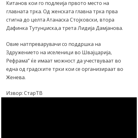
Китанов кои го подлеија првото место на
главната трка. Од женската главна трка прва
стигна до целта Атанаска Стојковски, втора
Дафинка Тутунџиска,а трета Лидија Дамјанова.
Овие натпреварувачи со поддршка на
Здружението на иселеници во Швајцарија,
Рефрама“ ќе имаат можност да учествуваат во
една од градските трки кои се организираат во
Женева.
Извор: СтарТВ