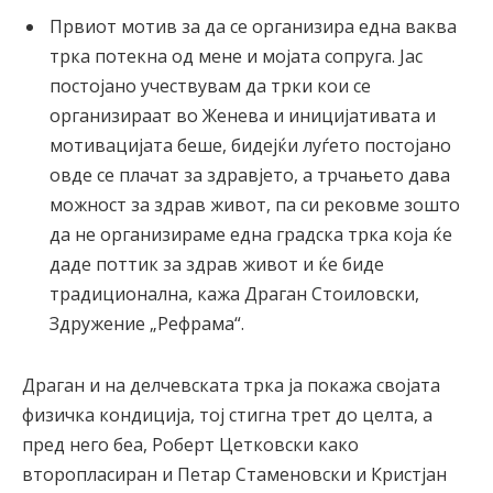
Првиот мотив за да се организира една ваква
трка потекна од мене и мојата сопруга. Јас
постојано учествувам да трки кои се
организираат во Женева и иницијативата и
мотивацијата беше, бидејќи луѓето постојано
овде се плачат за здравјето, а трчањето дава
можност за здрав живот, па си рековме зошто
да не организираме една градска трка која ќе
даде поттик за здрав живот и ќе биде
традиционална, кажа Драган Стоиловски,
Здружение „Рефрама“.
Драган и на делчевската трка ја покажа својата
физичка кондиција, тој стигна трет до целта, а
пред него беа, Роберт Цетковски како
второпласиран и Петар Стаменовски и Кристјан