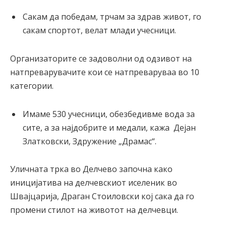
Сакам да победам, трчам за здрав живот, го
сакам спортот, велат млади учесници.
Организаторите се задоволни од одзивот на
натпреварувачите кои се натпреваруваа во 10
категории.
Имаме 530 учесници, обезбедивме вода за
сите, а за најдобрите и медали, кажа Дејан
Златковски, Здружение „Драмас“.
Уличната трка во Делчево започна како
иницијатива на делчевскиот иселеник во
Швајцарија, Драган Стоиловски кој сака да го
промени стилот на животот на делчевци.