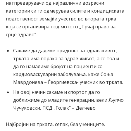
натпреварувачи од најразлични возрасни
категории си ги одмеруваа силите и кондициската
подготвеност земајќи учество во втората трка
која се организира под мотото „Трчај право за
срце здраво“.
Сакаме да дадеме придонес за здрав живот,
трката има порака за здрав живот, а со тоа и
да го намалиме бројот на пациенти со
кардиоваскуларни заболувања, каже Соња
Маврдоиева – Ѓеоргиевска- учесник во трката.
На овој начин сакаме и спортот да го
доближиме до младите генерации, вели Љупчо
Чучуковски, ПСД „Голак“ – Делчево.
Најбројни на трката, сепак, беа учениците.