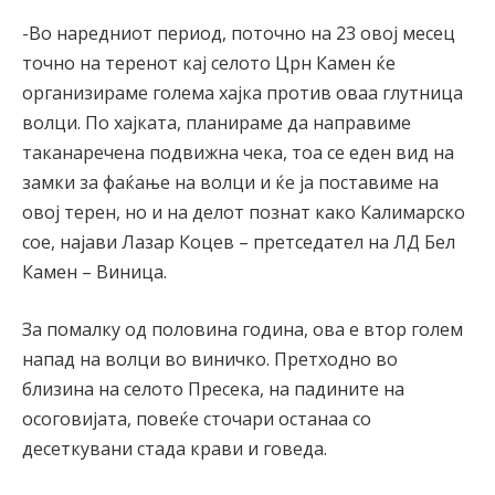
-Во наредниот период, поточно на 23 овој месец
точно на теренот кај селото Црн Камен ќе
организираме голема хајка против оваа глутница
волци. По хајката, планираме да направиме
таканаречена подвижна чека, тоа се еден вид на
замки за фаќање на волци и ќе ја поставиме на
овој терен, но и на делот познат како Калимарско
сое, најави Лазар Коцев – претседател на ЛД Бел
Камен – Виница.
За помалку од половина година, ова е втор голем
напад на волци во виничко. Претходно во
близина на селото Пресека, на падините на
осоговијата, повеќе сточари останаа со
десеткувани стада крави и говеда.