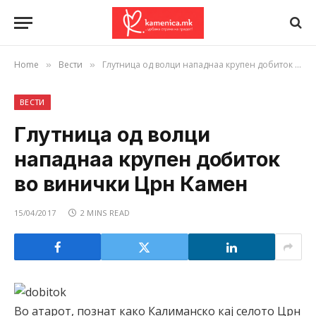
Home
Вести
Глутница од волци нападнаа крупен добиток во винички Црн Камен
»
»
ВЕСТИ
Глутница од волци
нападнаа крупен добиток
во винички Црн Камен
15/04/2017
2 MINS READ
Во атарот, познат како Калиманско кај селото Црн