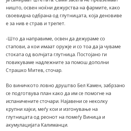
ништо, освен ноќни дежурства на фармите, како
своевидна одбрана од глутницата, која деновиве
е за нив е страв и трепет.
-Што да направиме, освен да дежураме со
стапови, а кои имаат оружје и со тоа да ја чуваме
стоката од волчјата глутница. Постојано ги
повикуваме надлежните за помош дополни
Страшко Митев, сточар.
Во виничкото ловно друштво Бел Камен, забрзано
се подготвува план како да им се помогне на
испаничените сточари. Најавени се неколку
крупни хајки, меѓу кои и изгонување на
глутницата од реонот на помеѓу Виница и
акумулацијата Калиманци.