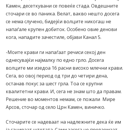
Камен, десеткувани се повеќе стада. Овдешните
сточари се во паника. Велат, вакво нешто досега
се нема случено, бидејќи волците никогаш не
напаѓале крупен добиток. Особено овие денови
кога, нападите зачестиле, објави Канал 5.
-Моите крави ги напаѓаат речиси секој ден
однесувајќи најмалку по едно грло. Досега
волците ми изедоа 16 расни високо млечни крави.
Сега, во овој период од три до четири дена,
останав покус за шест грла. Тоа се крупни
квалитетни крави. И, сега не знам што да правам.
Решение во моментов немам, се пожали Мире
Арсов, сточар од село Црн Камен, виничко.
Сточарите се надеваат на надлежните дека ќе им
ја санираат штетата. Сами засега не превземаат