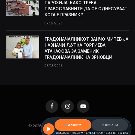
ПАРОХИЈА: КАКО ТРЕБА
ПРАВОСЛАВНИТЕ ДА СЕ ОДНЕСУВААТ
КОГА Е ПРАЗНИК?
07/08/2026
ГРАДОНАЧАЛНИКОТ ВАНЧО МИТЕВ ЈА
НАЗНАЧИ ЉУПКА ЃОРГИЕВА
АТАНАСОВА ЗА ЗАМЕНИК
ГРАДОНАЧАЛНИК НА ЗРНОВЦИ
05/08/2026
Facebook
Instagram
YouTube
ЛАКОСТА
КОЧАНИ
© 2026 KAMENICA.MK. Designed by
MKNET
.
РАДИО ЛАКОСТА • 103,3 FM • LIVE STREAM • BEST HITS & BALKAN BEAT