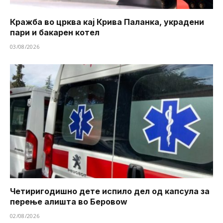
Кражба во црква кај Крива Паланка, украдени
пари и бакарен котел
03/08/2026
Четиригодишно дете испило дел од капсула за
перење алишта во Беровоw
02/08/2026