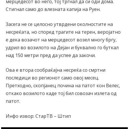
мерцедесот во него, тој тргнал да си оди дома.
Стигнал само до влезната капија на Руен.
Засега не се целосно утврдени околностите на
несреќата, но според трагите на терен, веројатно
е дека возачот на мерцедесот возел многу бргу,
удрил во возилото на Дејан и буквално го буткал
над 150 метри пред да успее да закочи.
Ова е втора сообраќајна несреќа со смртни
последици во регионот само овој месец.
Претходно, скопјанец почина на патот кон Велес,
откако возилото каде тој бил совозач излета од
патот.
Инфо извор: СтарТВ – Штип