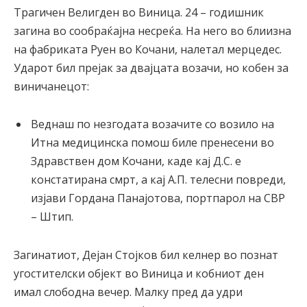
Трагичен Велигден во Виница. 24 – годишник
загина во сообраќајна несреќа. На него во блиизна
на фабриката Руен во Кочани, налетал мерцедес.
Ударот бил прејак за двајцата возачи, но кобен за
виничанецот:
Веднаш по незгодата возачите со возило на
Итна медицинска помош биле пренесени во
Здравствен дом Кочани, каде кај Д.С. е
констатирана смрт, а кај А.П. телесни повреди,
изјави Гордана Панајотова, портпарол на СВР
– Штип.
Загинатиот, Дејан Стојков бил келнер во познат
угостителски објект во Виница и кобниот ден
имал слободна вечер. Малку пред да удри