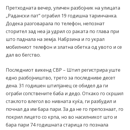
Претходната вечер, уличен разбојник на улицата
„Радански пат” ограбил 19 годишна таринчанка.
Додека разговарала по телефон, непознат
сторител зад неа ја удрил со раката по глава при
што паднала на земја. Набрзина и го украл
мобилниот телефон и златна обетка од увото и се
дал во бегство.
Последниот викенд СВР – Штип регистрира уште
едно разбојништво, трето за последниве десет
дена. 31 годишен штипјанец се обидел да ги
ограби сопствените баба и дедо. Откако го скршил
стаклото влегол во нивната куќа, ги разбудил и
почнал да им бара пари. За да не го препознаат, го
покрил лицето со крпа, но во насилникот што и
бара пари 74 годишната старица го познала