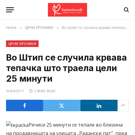
Home
ЦРНИ ХРОНИКИ
Во Штип се случила крвава тепачка што траела цели 25 минути
»
»
ЦРНИ ХРОНИКИ
Во Штип се случила крвава
тепачка што траела цели
25 минути
10/04/2017
2 MINS READ
Речиси 25 минути се тепале во близина
на продавницата на улицата „Радански пат”, пред