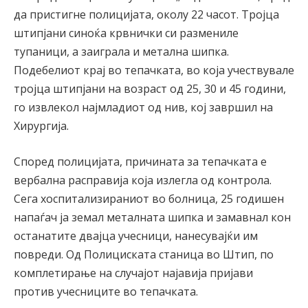
да пристигне полицијата, околу 22 часот. Тројца
штипјани синоќа крвнички си размениле
тупаници, а заиграла и метална шипка.
Подебелиот крај во тепачката, во која учествувале
тројца штипјани на возраст од 25, 30 и 45 години,
го извлекол најмладиот од нив, кој завршил на
Хирургија.
Според полицијата, причината за тепачката е
вербална расправија која излегла од контрола.
Сега хоспитализираниот во болница, 25 годишен
напаѓач ја земал металната шипка и замавнал кон
останатите двајца учесници, нанесувајќи им
повреди. Од Полициската станица во Штип, по
комплетирање на случајот најавија пријави
против учесниците во тепачката.