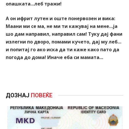
опашката…леб тражи!
А он ифрит лутен и оште понервозен и вика:
Маани ми се ма, не ми ти кажувај на мене…ја
шо дам направил, направил сам! Туку дај фани
излегни по дворо, помами кучето, дај му леб…
и попитај го ако иска да ти каже како пато да
погода до дома! Иначе еба си мамата…
ДОЗНАЈ
ПОВЕЌЕ