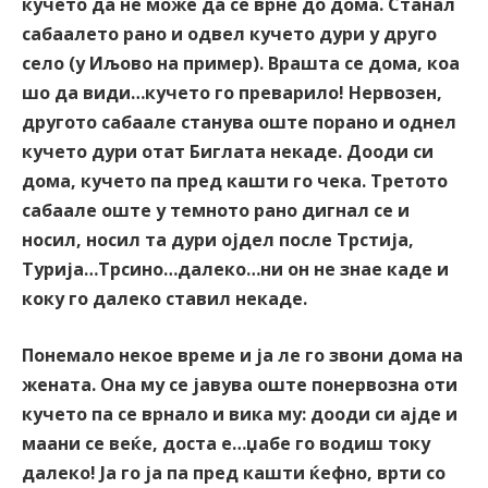
кучето да не може да се врне до дома. Станал
сабаалето рано и одвел кучето дури у друго
село (у Иљово на пример). Врашта се дома, коа
шо да види…кучето го преварило! Нервозен,
другото сабаале станува оште порано и однел
кучето дури отат Биглата некаде. Дооди си
дома, кучето па пред кашти го чека. Третото
сабаале оште у темното рано дигнал се и
носил, носил та дури ојдел после Трстија,
Турија…Трсино…далеко…ни он не знае каде и
коку го далеко ставил некаде.
Понемало некое време и ја ле го звони дома на
жената. Она му се јавува оште понервозна оти
кучето па се врнало и вика му: дооди си ајде и
маани се веќе, доста е…џабе го водиш току
далеко! Ја го ја па пред кашти ќефно, врти со