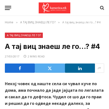
Home
А ТАЈ ВИЦ ЗНАЕШ ЛЕ ГО?
А тај виц знаеш ле го…? #4
»
»
А ТАЈ ВИЦ ЗНАЕШ ЛЕ ГО?
А тај виц знаеш ле го…? #4
27/03/2017
2 MINS READ
Некој човек од наште села си чувал куче по
дома, ама почнало да јаде јајцата по легалата
и сакал да го дефтоса. Чудил се шо да го праи
и решил да го одведе некаде далеко, за