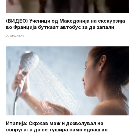
(ВИДЕО) Ученици од Македонија на екскурзија
во Франција буткаат автобус за да запали
22/05/2023
Италија: Скржав маж ѝ дозволувал на
сопругата да се тушира ​​само еднаш во