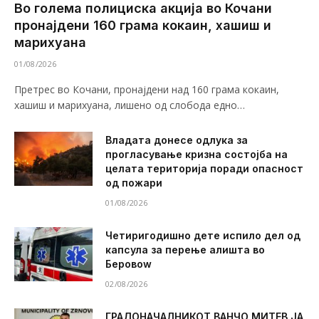
Во голема полициска акција во Кочани
пронајдени 160 грама кокаин, хашиш и
марихуана
01/08/2026
Претрес во Кочани, пронајдени над 160 грама кокаин,
хашиш и марихуана, лишено од слобода едно…
Владата донесе одлука за
прогласување кризна состојба на
целата територија поради опасност
од пожари
01/08/2026
Четиригодишно дете испило дел од
капсула за перење алишта во
Беровоw
02/08/2026
ГРАДОНАЧАЛНИКОТ ВАНЧО МИТЕВ ЈА