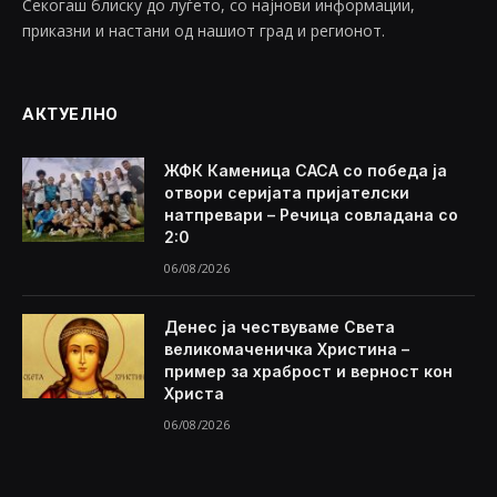
Секогаш блиску до луѓето, со најнови информации,
приказни и настани од нашиот град и регионот.
АКТУЕЛНО
ЖФК Каменица САСА со победа ја
отвори серијата пријателски
натпревари – Речица совладана со
2:0
06/08/2026
Денес ја чествуваме Света
великомаченичка Христина –
пример за храброст и верност кон
Христа
06/08/2026