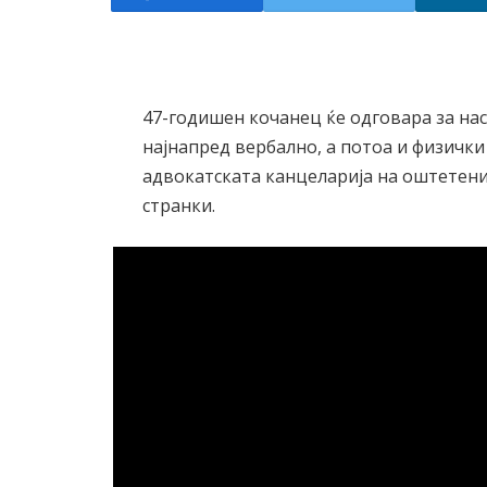
47-годишен кочанец ќе одговара за на
најнапред вербално, а потоа и физички
адвокатската канцеларија на оштетени
странки.