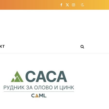
Facebook
X
Instagram
(Twitter)
КТ