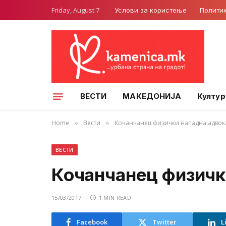
Friday, August 7
Услови за користење
Полити
ВЕСТИ
МАКЕДОНИЈА
Култур
Home
Вести
Кочанчанец физички нападна адвок
»
»
ВЕСТИ
Кочанчанец физичк
15/03/2017
1 MIN READ
Facebook
Twitter
L