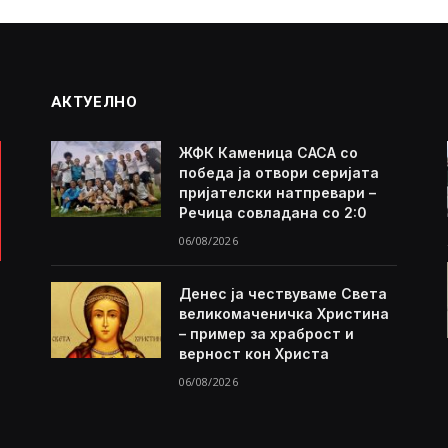
АКТУЕЛНО
ЖФК Каменица САСА со
победа ја отвори серијата
пријателски натпревари –
Речица совладана со 2:0
06/08/2026
Денес ја чествуваме Света
великомаченичка Христина
– пример за храброст и
верност кон Христа
06/08/2026