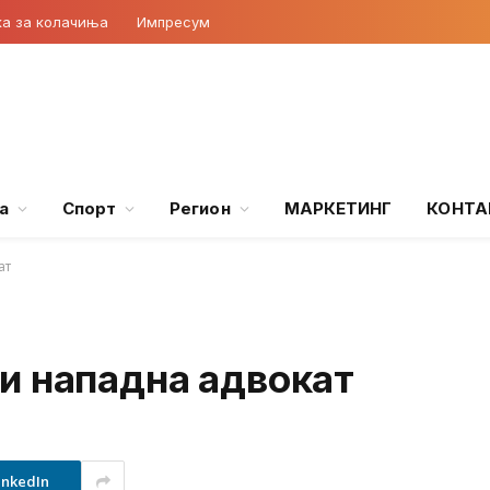
ка за колачиња
Импресум
а
Спорт
Регион
МАРКЕТИНГ
КОНТА
ат
и нападна адвокат
inkedIn