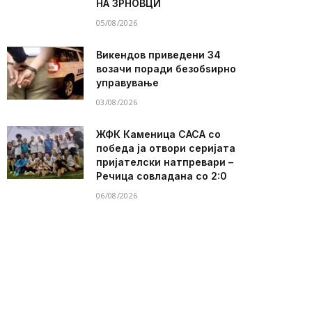
НА ЗРНОВЦИ
05/08/2026
Викендов приведени 34
возачи поради безобѕирно
управување
03/08/2026
ЖФК Каменица САСА со
победа ја отвори серијата
пријателски натпревари –
Речица совладана со 2:0
06/08/2026