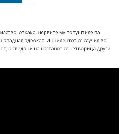
силство, откако, нервите му попуштиле па
 нападнал адвокат. Инцидентот се случил во
от, а сведоци на настанот се четворица други