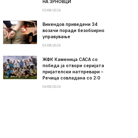
НА ЗРНОВЦИ
05/08/2026
Викендов приведени 34
возачи поради безобѕирно
управување
03/08/2026
ЖФК Каменица САСА со
победа ја отвори серијата
пријателски натпревари –
Речица совладана со 2:0
06/08/2026