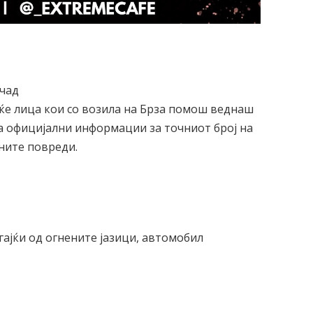
 чад
ќе лица кои со возила на Брза помош веднаш
ма официјални информации за точниот број на
вните повреди.
ајќи од огнените јазици, автомобил