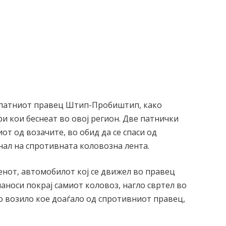
а патниот правец Штип-Пробиштип, како
и кои беснеат во овој регион. Две патнички
от од возачите, во обид да се спаси од
нал на спротивната коловозна лента.
нот, автомобилот кој се движел во правец
наноси покрај самиот коловоз, нагло свртел во
о возило кое доаѓало од спротивниот правец,