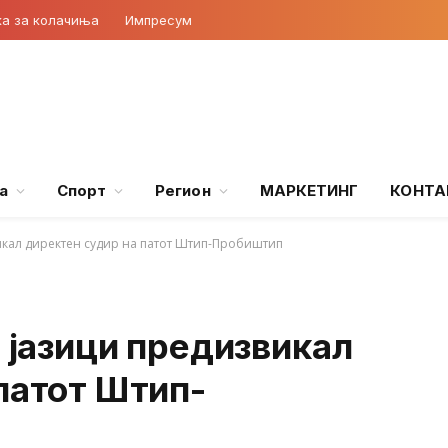
ка за колачиња
Импресум
а
Спорт
Регион
МАРКЕТИНГ
КОНТА
викал директен судир на патот Штип-Пробиштип
е јазици предизвикал
патот Штип-