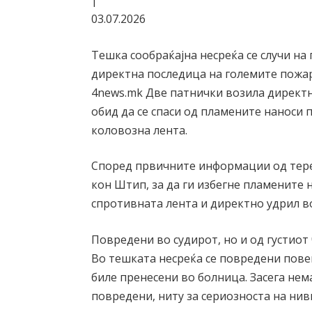
|
03.07.2026
Тешка сообраќајна несреќа се случи н
директна последица на големите пожари
4news.mk Две патнички возила директно
обид да се спаси од пламените наноси 
коловозна лента.
Според првичните информации од тере
кон Штип, за да ги избегне пламените 
спротивната лента и директно удрил в
Повредени во судирот, но и од густиот
Во тешката несреќа се повредени пове
биле пренесени во болница. Засега не
повредени, ниту за сериозноста на ни