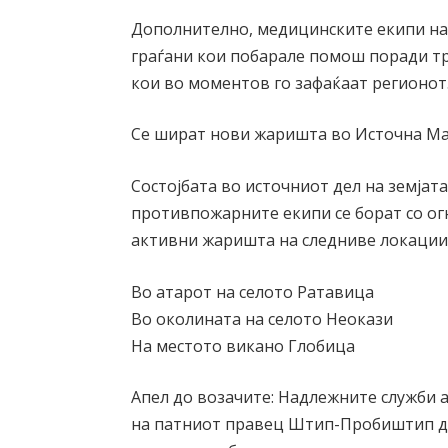
Дополнително, медицинските екипи на 
граѓани кои побарале помош поради т
кои во моментов го зафаќаат регионот
Се шират нови жаришта во Источна М
Состојбата во источниот дел на земјат
противпожарните екипи се борат со огн
активни жаришта на следниве локации
Во атарот на селото Ратавица
Во околината на селото Неокази
На местото викано Глобица
Апел до возачите: Надлежните служби 
на патниот правец Штип-Пробиштип да 