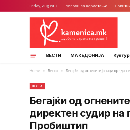
Friday, August 7
Услови за користење
Полити
ВЕСТИ
МАКЕДОНИЈА
Култур
Home
Вести
Бегајќи од огнените јазици предиз
»
»
ВЕСТИ
Бегајќи од огненит
директен судир на 
Пробиштип