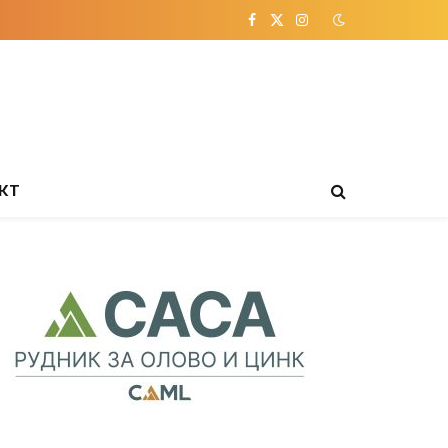
Facebook
X
Instagram
(Twitter)
КТ