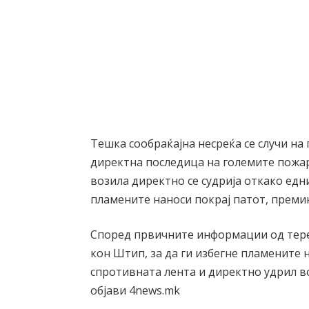
Тешка сообраќајна несреќа се случи н
директна последица на големите пожар
возила директно се судрија откако едни
пламените наноси покрај патот, преми
Според првичните информации од тере
кон Штип, за да ги избегне пламените 
спротивната лента и директно удрил в
објави 4news.mk