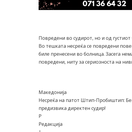
Повредени во судирот, но и од густиот
Во тешката несреќа се повредени пове
биле пренесени во болница. Засега не
повредени, ниту за сериозноста на ни
Македонија
Несреќа на патот Штип-Пробиштип: Бег
предизвика директен судир!
Р
Редакција