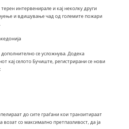
терен интервенирале и кај неколку други
руење и вдишување чад од големите пожари
.
акедонија
а дополнително се усложнува. Додека
от кај селото Бучиште, регистрирани се нови
:
апелираат до сите граѓани кои транзитираат
возат со максимално претпазливост, да ја