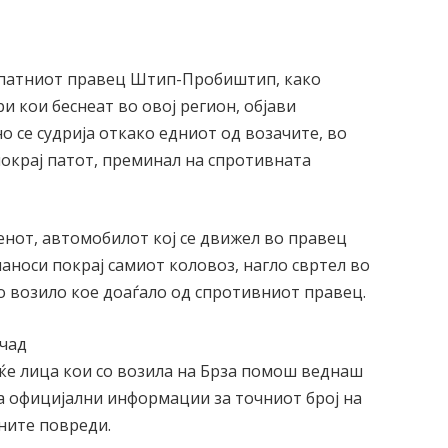
а патниот правец Штип-Пробиштип, како
 кои беснеат во овој регион, објави
 се судрија откако едниот од возачите, во
покрај патот, преминал на спротивната
нот, автомобилот кој се движел во правец
наноси покрај самиот коловоз, нагло свртел во
о возило кое доаѓало од спротивниот правец.
 чад
ќе лица кои со возила на Брза помош веднаш
ма официјални информации за точниот број на
вните повреди.