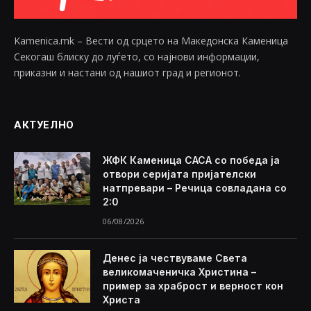
Kamenica.mk – Вести од срцето на Македонска Каменица
Секогаш блиску до луѓето, со најнови информации,
приказни и настани од нашиот град и регионот.
АКТУЕЛНО
ЖФК Каменица САСА со победа ја
отвори серијата пријателски
натпревари – Речица совладана со
2:0
06/08/2026
Денес ја чествуваме Света
великомаченичка Христина –
пример за храброст и верност кон
Христа