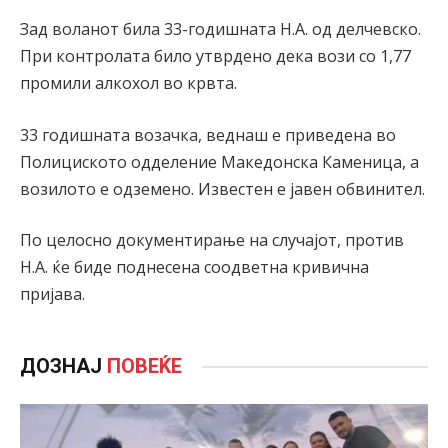
Зад воланот била 33-годишната Н.А. од делчевско.
При контролата било утврдено дека вози со 1,77
промили алкохол во крвта.
33 годишната возачка, веднаш е приведена во
Полициското одделение Македонска Каменица, а
возилото е одземено. Известен е јавен обвинител.
По целосно документирање на случајот, против
Н.А. ќе биде поднесена соодветна кривична
пријава.
ДОЗНАЈ
ПОВЕЌЕ