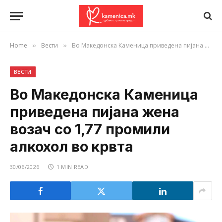
Home
Вести
Во Македонска Каменица приведена пијана жена возач со 1,77 промили алкохол во крвта
»
»
ВЕСТИ
Во Македонска Каменица
приведена пијана жена
возач со 1,77 промили
алкохол во крвта
30/06/2026
1 MIN READ