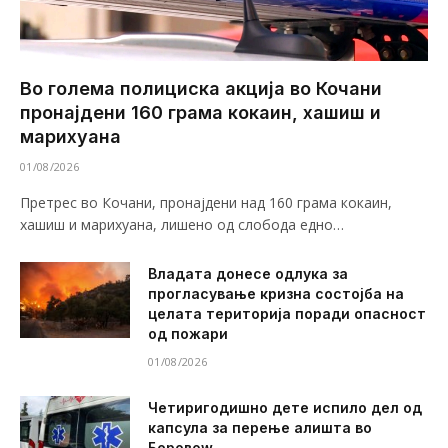
Во голема полициска акција во Кочани
пронајдени 160 грама кокаин, хашиш и
марихуана
01/08/2026
Претрес во Кочани, пронајдени над 160 грама кокаин,
хашиш и марихуана, лишено од слобода едно…
Владата донесе одлука за
прогласување кризна состојба на
целата територија поради опасност
од пожари
01/08/2026
Четиригодишно дете испило дел од
капсула за перење алишта во
Беровоw